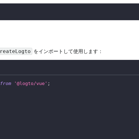
をインポートして使用します：
reateLogto
from
'@logto/vue'
;