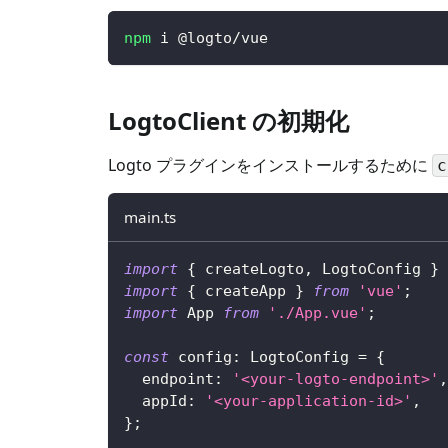
npm
 i @logto/vue
LogtoClient の初期化
Logto プラグインをインストールするために
c
main.ts
import
{
 createLogto
,
 LogtoConfig 
}
import
{
 createApp 
}
from
'vue'
;
import
 App 
from
'./App.vue'
;
const
 config
:
 LogtoConfig 
=
{
  endpoint
:
'<your-logto-endpoint>'
,
  appId
:
'<your-application-id>'
,
}
;