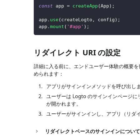
const
 app 
=
createApp
(
App
)
;
app
.
use
(
createLogto
,
 config
)
;
app
.
mount
(
'#app'
)
;
リダイレクト URI の設定
詳細に入る前に、エンドユーザー体験の概要を
められます：
アプリがサインインメソッドを呼び出し
ユーザーは Logto のサインインペー
が開かれます。
ユーザーがサインインし、アプリ（リダイレ
リダイレクトベースのサインインについて