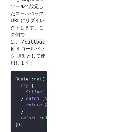
ソールで設定し
たコールバック
URL にリダイレ
クトします。こ
の例で
は、
/callbac
をコールバッ
k
ク URL として使
用します：
Route
::
get
(
'/callback'
,
function
(
)
{
try
{
$client
->
handleSignInCallback
(
)
;
// 多
}
catch
(
\
Throwable
$exception
)
{
return
$exception
;
// これをエラーハンドリ
}
return
redirect
(
'/'
)
;
// サインインが成功し
}
)
;