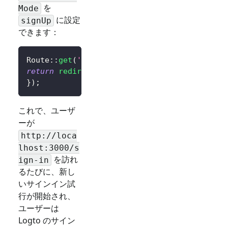
を
Mode
に設定
signUp
できます：
Route
::
get
(
'/sign-in'
,
function
(
)
{
return
redirect
(
$client
->
signIn
(
'http://loca
}
)
;
これで、ユーザ
ーが
http://loca
lhost:3000/
s
を訪れ
ign-in
るたびに、新し
いサインイン試
行が開始され、
ユーザーは
Logto のサイン