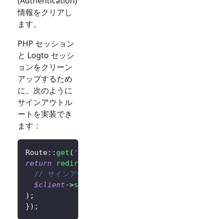
(Authentication)
情報をクリアし
ます。
PHP セッション
と Logto セッシ
ョンをクリーン
アップするため
に、次のように
サインアウトル
ートを実装でき
ます：
Route
::
get
(
'/sign-out'
,
function
(
)
{
return
redirect
(
// サインアウトが成功した後、ユーザーをホームペー
$client
->
signOut
(
'http://localhost:3000/'
)
)
;
}
)
;