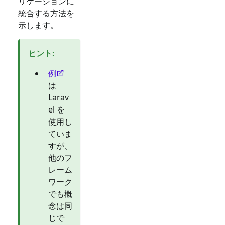
リケーションに
統合する方法を
示します。
ヒント
:
例
は
Larav
el を
使用し
ていま
すが、
他のフ
レーム
ワーク
でも概
念は同
じで