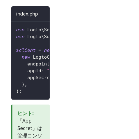
index.php
use
Logto
\
Sdk
\
LogtoClient
;
use
Logto
\
Sdk
\
LogtoConfig
;
$client
=
new
LogtoClient
(
new
LogtoConfig
(
endpoint
:
"https://you-logto-endpoint.ap
appId
:
"replace-with-your-app-id"
,
appSecret
:
"replace-with-your-app-secret
)
,
)
;
ヒント
:
「App
Secret」は
管理コンソ