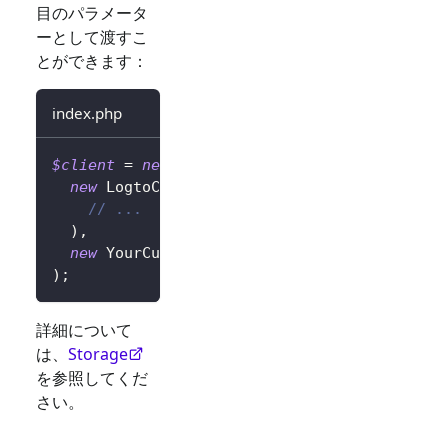
目のパラメータ
ーとして渡すこ
とができます：
index.php
$client
=
new
LogtoClient
(
new
LogtoConfig
(
// ...
)
,
new
YourCustomStorage
(
)
,
)
;
詳細について
は、
Storage
を参照してくだ
さい。