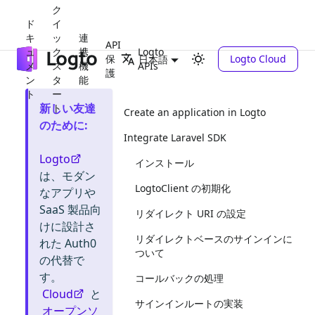
ク
ド
イ
キ
ッ
連
API
ュ
ク
携
Logto
保
Logto Cloud
日本語
メ
ス
機
APIs
護
ン
タ
能
ト
ー
新しい友達
ト
Create an application in Logto
のために
:
Integrate Laravel SDK
Logto
インストール
は、モダン
LogtoClient の初期化
なアプリや
SaaS 製品向
リダイレクト URI の設定
けに設計さ
リダイレクトベースのサインインに
れた Auth0
ついて
の代替で
す。
コールバックの処理
Cloud
と
サインインルートの実装
オープンソ