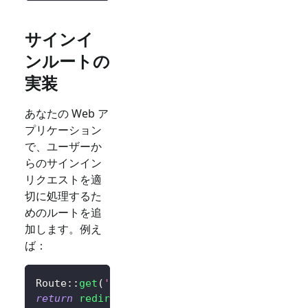
サインイ
ンルートの
実装
あなたの Web ア
プリケーション
で、ユーザーか
らのサインイン
リクエストを適
切に処理するた
めのルートを追
加します。例え
ば：
Route
::
get
(
'/sign-in'
,
function
(
)
{
return
redirect
(
$client
->
signIn
(
'http://loca