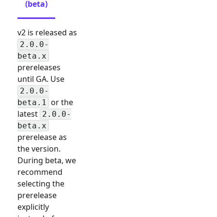
(beta)
v2 is released as
2.0.0-
beta.x
prereleases
until GA. Use
2.0.0-
or the
beta.1
latest
2.0.0-
beta.x
prerelease as
the version.
During beta, we
recommend
selecting the
prerelease
explicitly