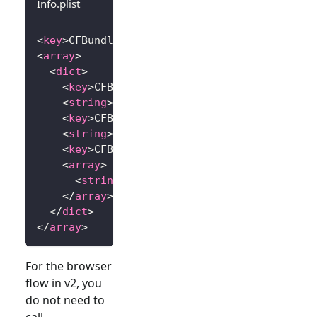
Info.plist
<
key
>
CFBundleURLTypes
</
key
>
<
array
>
<
dict
>
<
key
>
CFBundleTypeRole
</
key
>
<
string
>
Editor
</
string
>
<
key
>
CFBundleURLName
</
key
>
<
string
>
io.logto.app
</
string
>
<
key
>
CFBundleURLSchemes
</
key
>
<
array
>
<
string
>
io.logto.app
</
string
>
</
array
>
</
dict
>
</
array
>
For the browser
flow in v2, you
do not need to