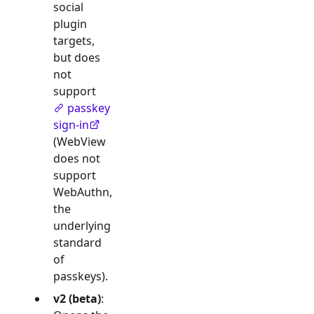
social
plugin
targets,
but does
not
support
passkey
sign-in
(WebView
does not
support
WebAuthn,
the
underlying
standard
of
passkeys).
v2 (beta)
: