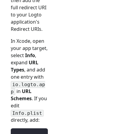
then add the
full redirect URI
to your Logto
application's
Redirect URIs.
In Xcode, open
your app target,
select
Info
,
expand
URL
Types
, and add
one entry with
io.logto.ap
in
URL
p
Schemes
. If you
edit
Info.plist
directly, add: