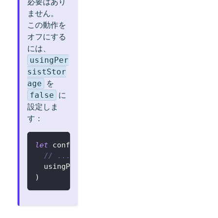
必要はあり
ません。
この動作を
オフにする
には、
usingPer
sistStor
を
age
に
false
設定しま
す：
let
 config 
=
try
?
LogtoConfig
(
// ...
  usingPersistStorage
:
false
)