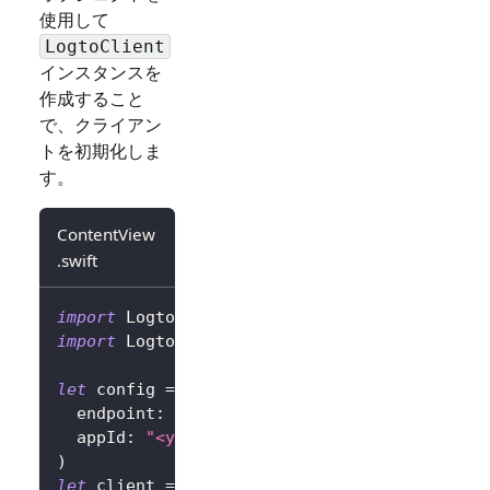
使用して
LogtoClient
インスタンスを
作成すること
で、クライアン
トを初期化しま
す。
ContentView
.swift
import
Logto
import
LogtoClient
let
 config 
=
try
?
LogtoConfig
(
  endpoint
:
"<your-logto-endpoint>"
,
// 例: 
  appId
:
"<your-app-id>"
)
let
 client 
=
LogtoClient
(
useConfig
:
 config
)