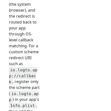
(the system
browser), and
the redirect is
routed back to
your app
through OS-
level callback
matching. For a
custom scheme
redirect URI
such as
io.logto.ap
p://callbac
, register only
k
the scheme part
(
io.logto.ap
) in your app's
p
,
Info.plist