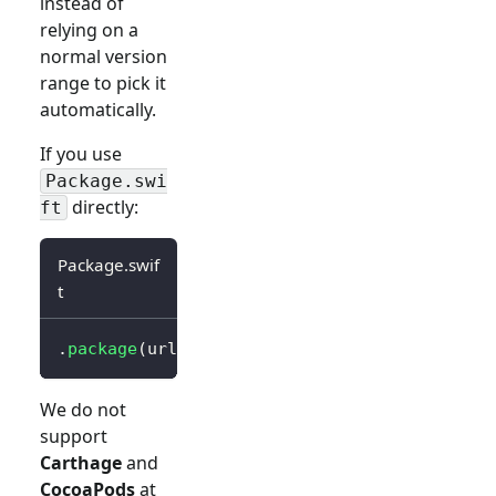
instead of
relying on a
normal version
range to pick it
automatically.
If you use
Package.swi
directly:
ft
Package.swif
t
.
package
(
url
:
"https://github.com/logto-io/s
We do not
support
Carthage
and
CocoaPods
at