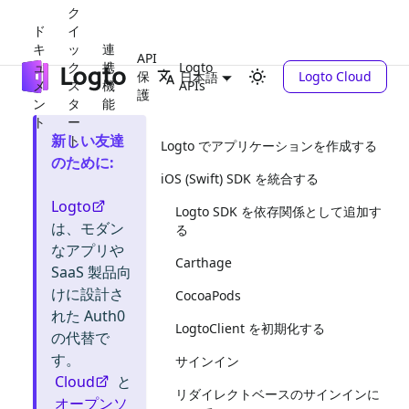
ク
ド
イ
キ
ッ
連
API
ュ
ク
携
Logto
保
Logto Cloud
日本語
メ
ス
機
APIs
護
ン
タ
能
ト
ー
新しい友達
ト
Logto でアプリケーションを作成する
のために
:
iOS (Swift) SDK を統合する
Logto
Logto SDK を依存関係として追加す
は、モダン
る
なアプリや
Carthage
SaaS 製品向
けに設計さ
CocoaPods
れた Auth0
LogtoClient を初期化する
の代替で
す。
サインイン
Cloud
と
リダイレクトベースのサインインに
オープンソ