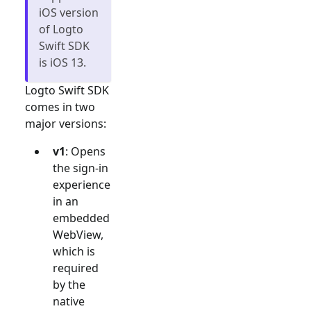
iOS version
of Logto
Swift SDK
is iOS 13.
Logto Swift SDK
comes in two
major versions:
v1
: Opens
the sign-in
experience
in an
embedded
WebView,
which is
required
by the
native