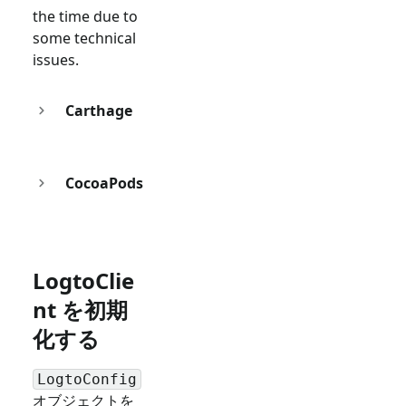
the time due to
some technical
issues.
Carthage
CocoaPods
LogtoClie
nt を初期
化する
LogtoConfig
オブジェクトを