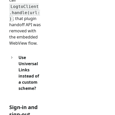
call
LogtoClient
.handle(url:
; that plugin
)
handoff API was
removed with
the embedded
WebView flow.
Use
Universal
Links
instead of
a custom
scheme?
Sign-in and
sign-out