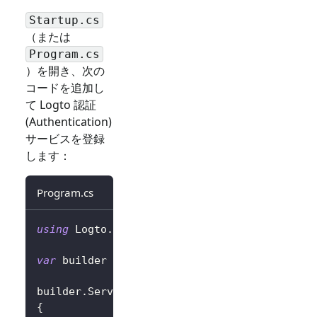
Startup.cs
（または
Program.cs
）を開き、次の
コードを追加し
て Logto 認証
(Authentication)
サービスを登録
します：
Program.cs
using
Logto
.
AspNetCore
.
Authentication
;
var
 builder 
=
 WebApplication
.
CreateBuilder
(
a
builder
.
Services
.
AddLogtoAuthentication
(
opti
{