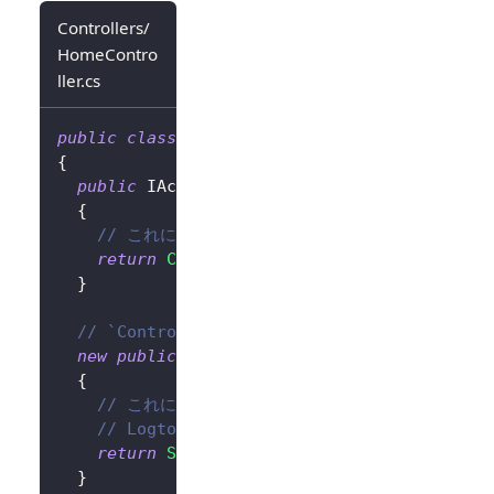
Controllers/
HomeContro
ller.cs
public
class
HomeController
:
Controller
{
public
IActionResult
SignIn
(
)
{
// これにより、ユーザーは Logto のサインイ
return
Challenge
(
new
AuthenticationPrope
}
// `ControllerBase.SignOut` メソッド
new
public
IActionResult
SignOut
(
)
{
// これにより、認証 (Authentication)
// Logto セッションもクリアされます。
return
SignOut
(
new
AuthenticationPropert
}