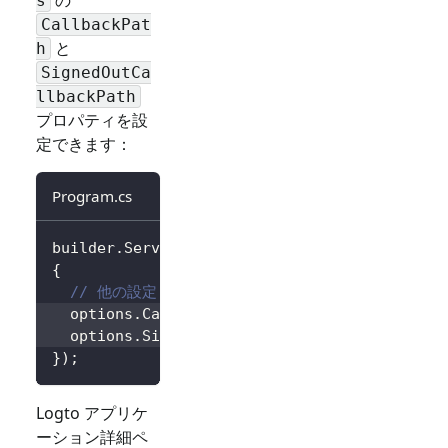
s
CallbackPat
と
h
SignedOutCa
llbackPath
プロパティを設
定できます：
Program.cs
builder
.
Services
.
AddLogtoAuthentication
(
opti
{
// 他の設定...
  options
.
CallbackPath 
=
"/Foo"
;
  options
.
SignedOutCallbackPath 
=
"/Bar"
;
}
)
;
Logto アプリケ
ーション詳細ペ