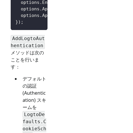
  options
.
Endpoint 
=
 builder
.
Configuration
[
"
  options
.
AppId 
=
 builder
.
Configuration
[
"Log
  options
.
AppSecret 
=
 builder
.
Configuration
[
}
)
;
AddLogtoAut
hentication
メソッドは次の
ことを行いま
す：
デフォルト
の認証
(Authentic
ation) スキ
ームを
LogtoDe
faults.C
ookieSch