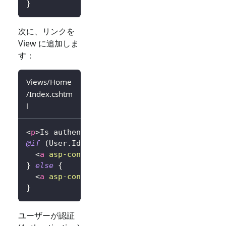
}
次に、リンクを
View に追加しま
す：
Views/Home
/Index.cshtm
l
<
p
>
Is authenticated: 
@
User
.
Identity
?.
IsAuthe
@if
(
User
.
Identity
?.
IsAuthenticated 
==
true
)
<
a
asp-controller
=
"
Home
"
asp-action
=
"
SignO
}
else
{
<
a
asp-controller
=
"
Home
"
asp-action
=
"
SignI
}
ユーザーが認証