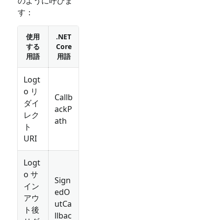
のように呼びま
す：
使用
.NET
する
Core
用語
用語
Logt
o リ
Callb
ダイ
ackP
レク
ath
ト
URI
Logt
o サ
Sign
イン
edO
アウ
utCa
ト後
llbac