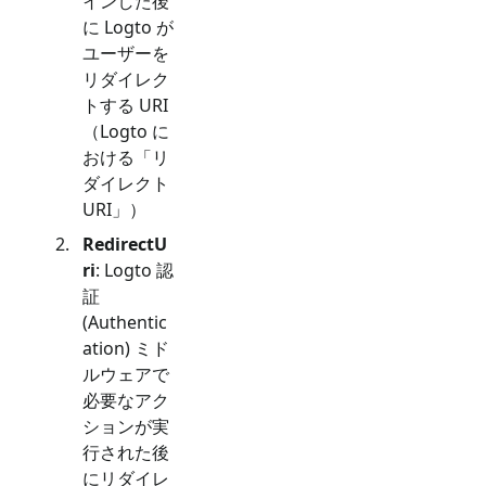
インした後
に Logto が
ユーザーを
リダイレク
トする URI
（Logto に
おける「リ
ダイレクト
URI」）
RedirectU
ri
: Logto 認
証
(Authentic
ation) ミド
ルウェアで
必要なアク
ションが実
行された後
にリダイレ