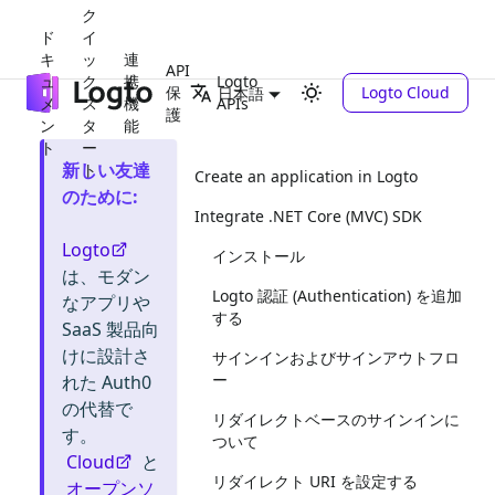
ク
ド
イ
キ
ッ
連
API
ュ
ク
携
Logto
保
Logto Cloud
日本語
メ
ス
機
APIs
護
ン
タ
能
ト
ー
新しい友達
ト
Create an application in Logto
のために
:
Integrate .NET Core (MVC) SDK
Logto
インストール
は、モダン
Logto 認証 (Authentication) を追加
なアプリや
する
SaaS 製品向
けに設計さ
サインインおよびサインアウトフロ
ー
れた Auth0
の代替で
リダイレクトベースのサインインに
す。
ついて
Cloud
と
リダイレクト URI を設定する
オープンソ