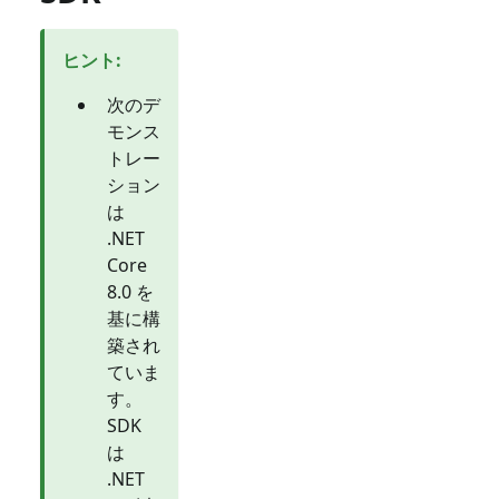
ヒント
:
次のデ
モンス
トレー
ション
は
.NET
Core
8.0 を
基に構
築され
ていま
す。
SDK
は
.NET