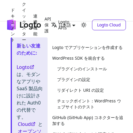
ク
ド
イ
キ
ッ
連
API
ュ
ク
携
Logto
保
Logto Cloud
日本語
メ
ス
機
APIs
護
ン
タ
能
ト
ー
新しい友達
ト
Logto でアプリケーションを作成する
のために
:
WordPress SDK を統合する
Logto
プラグインのインストール
は、モダン
プラグインの設定
なアプリや
SaaS 製品向
リダイレクト URI の設定
けに設計さ
チェックポイント：WordPress ウ
れた Auth0
ェブサイトのテスト
の代替で
す。
GitHub (GitHub App) コネクターを追
加する
Cloud
と
オープンソ