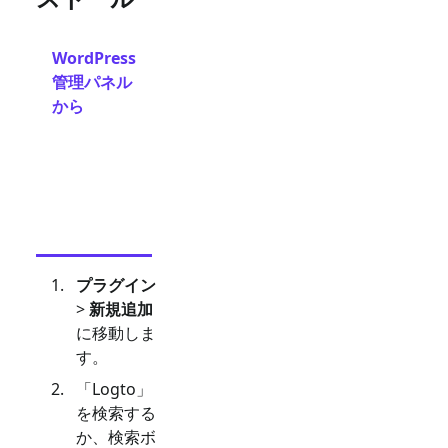
WordPress
ア
管理パネル
ッ
から
プ
ロ
ー
ド
か
ら
プラグイン
>
新規追加
に移動しま
す。
「Logto」
を検索する
か、検索ボ