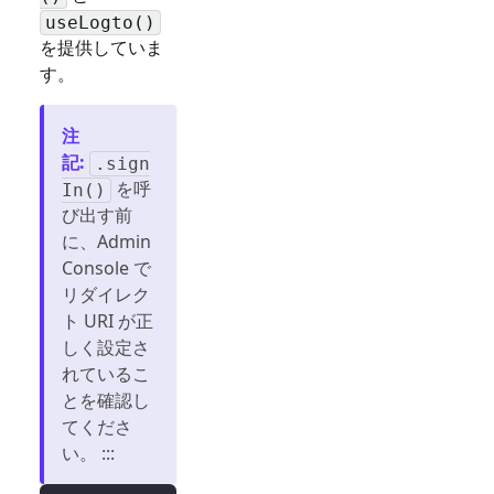
useLogto()
を提供していま
す。
注
記
:
.sign
を呼
In()
び出す前
に、Admin
Console で
リダイレク
ト URI が正
しく設定さ
れているこ
とを確認し
てくださ
い。 :::