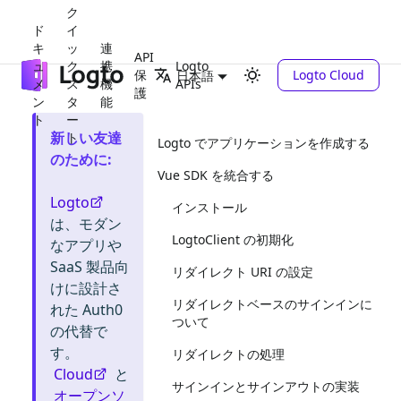
ク
ド
イ
キ
ッ
連
API
ュ
ク
携
Logto
保
Logto Cloud
日本語
メ
ス
機
APIs
護
ン
タ
能
ト
ー
新しい友達
ト
Logto でアプリケーションを作成する
のために
:
Vue SDK を統合する
Logto
インストール
は、モダン
LogtoClient の初期化
なアプリや
SaaS 製品向
リダイレクト URI の設定
けに設計さ
リダイレクトベースのサインインに
れた Auth0
ついて
の代替で
す。
リダイレクトの処理
Cloud
と
サインインとサインアウトの実装
オープンソ