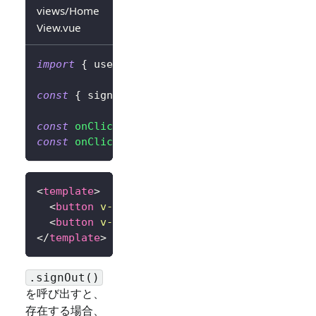
views/Home
View.vue
import
{
 useLogto 
}
from
'@logto/vue'
;
const
{
 signIn
,
 signOut
,
 isAuthenticated 
}
=
const
onClickSignIn
=
(
)
=>
signIn
(
'http://l
const
onClickSignOut
=
(
)
=>
signOut
(
'http:/
<
template
>
<
button
v-if
=
"
!isAuthenticated
"
@click
=
"
on
<
button
v-else
@click
=
"
onClickSignOut
"
>
Sig
</
template
>
.signOut()
を呼び出すと、
存在する場合、