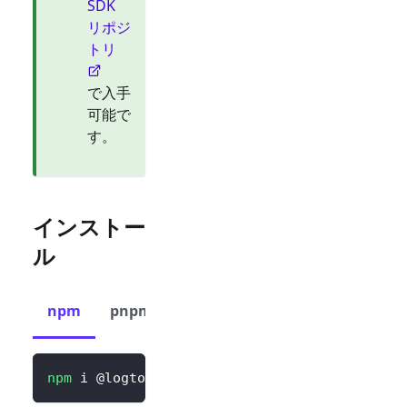
SDK
リポジ
トリ
で入手
可能で
す。
インストー
ル
npm
pnpm
yarn
npm
 i @logto/vue