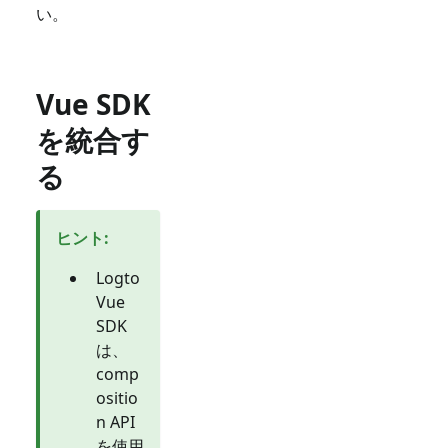
い。
Vue SDK
を統合す
る
ヒント
:
Logto
Vue
SDK
は、
comp
ositio
n API
を使用