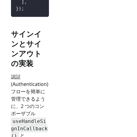
]
,
}
)
;
サインイ
ンとサイ
ンアウト
の実装
認証
(Authentication)
フローを簡単に
管理できるよう
に、2 つのコン
ポーザブル
useHandleSi
gnInCallback
と
()