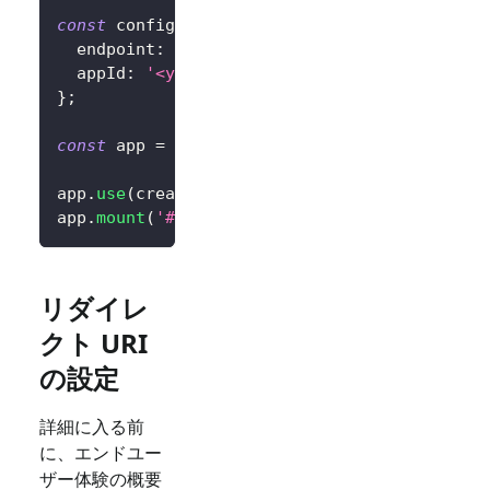
const
 config
:
 LogtoConfig 
=
{
  endpoint
:
'<your-logto-endpoint>'
,
  appId
:
'<your-application-id>'
,
}
;
const
 app 
=
createApp
(
App
)
;
app
.
use
(
createLogto
,
 config
)
;
app
.
mount
(
'#app'
)
;
リダイレ
クト URI
の設定
詳細に入る前
に、エンドユー
ザー体験の概要