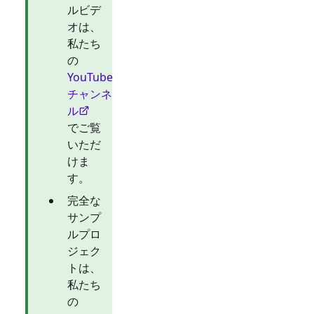
ルビデ
オは、
私たち
の
YouTube
チャンネ
ル
でご覧
いただ
けま
す。
完全な
サンプ
ルプロ
ジェク
トは、
私たち
の