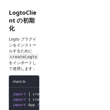
LogtoClie
nt の初期
化
Logto プラグイ
ンをインストー
ルするために
createLogto
をインポートし
て使用します：
main.ts
import
{
 createLogto
,
 LogtoConfig 
}
from
'@l
import
{
 createApp 
}
from
'vue'
;
import
 App 
from
'./App.vue'
;