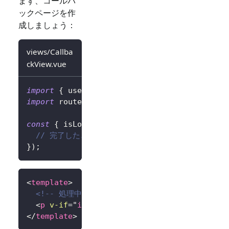
まず、コールバ
ックページを作
成しましょう：
views/Callba
ckView.vue
import
{
 useHandleSignInCallback 
}
from
'@lo
import
 router 
from
'@/router'
;
const
{
 isLoading 
}
=
useHandleSignInCallbac
// 完了したときに何かを行う、例えばホームページに
}
)
;
<
template
>
<!-- 処理中の場合 -->
<
p
v-if
=
"
isLoading
"
>
リダイレクト中...
</
p
>
</
template
>