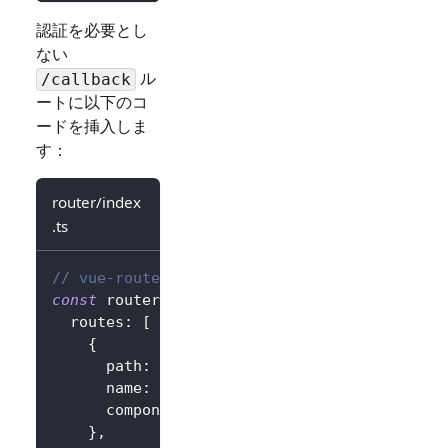
認証を必要とし
ない
ル
/callback
ートに以下のコ
ードを挿入しま
す：
router/index
.ts
// vue-router を仮定
const
 router 
=
createRouter
(
{
  routes
:
[
{
      path
:
'/callback'
,
      name
:
'callback'
,
      component
:
 CallbackView
,
}
,