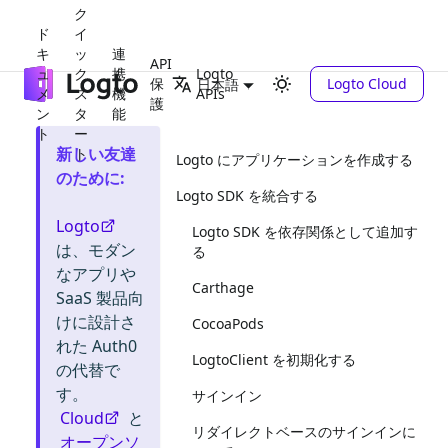
ク
ド
イ
キ
ッ
連
API
ュ
ク
携
Logto
保
Logto Cloud
日本語
メ
ス
機
APIs
護
ン
タ
能
ト
ー
新しい友達
ト
Logto にアプリケーションを作成する
のために
:
Logto SDK を統合する
Logto
Logto SDK を依存関係として追加す
は、モダン
る
なアプリや
Carthage
SaaS 製品向
けに設計さ
CocoaPods
れた Auth0
LogtoClient を初期化する
の代替で
す。
サインイン
Cloud
と
リダイレクトベースのサインインに
オープンソ