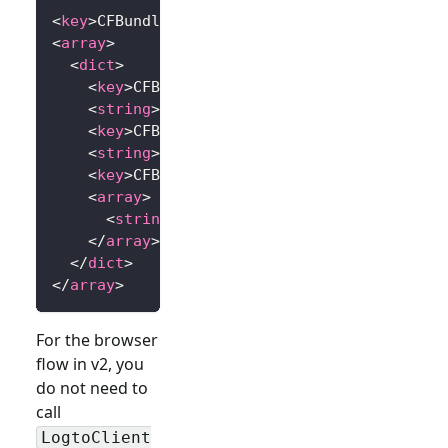
<
key
>
CFBundleURLTypes
</
key
>
<
array
>
<
dict
>
<
key
>
CFBundleTypeRole
</
key
>
<
string
>
Editor
</
string
>
<
key
>
CFBundleURLName
</
key
>
<
string
>
io.logto.app
</
string
>
<
key
>
CFBundleURLSchemes
</
key
>
<
array
>
<
string
>
io.logto.app
</
string
>
</
array
>
</
dict
>
</
array
>
For the browser
flow in v2, you
do not need to
call
LogtoClient