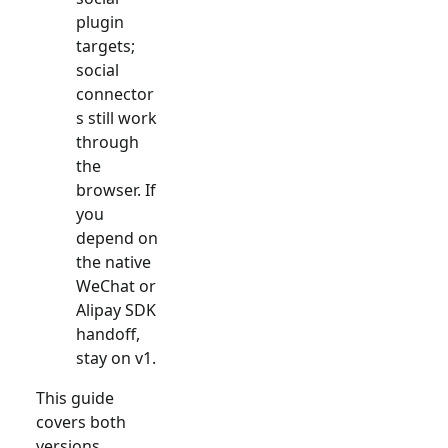
plugin
targets;
social
connector
s still work
through
the
browser. If
you
depend on
the native
WeChat or
Alipay SDK
handoff,
stay on v1.
This guide
covers both
versions.