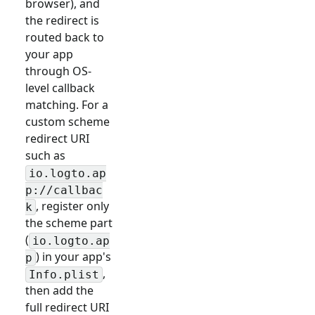
browser), and
the redirect is
routed back to
your app
through OS-
level callback
matching. For a
custom scheme
redirect URI
such as
io.logto.ap
p://callbac
, register only
k
the scheme part
(
io.logto.ap
) in your app's
p
,
Info.plist
then add the
full redirect URI