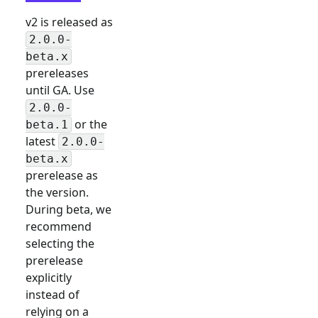
v2 is released as
2.0.0-
beta.x
prereleases
until GA. Use
2.0.0-
or the
beta.1
latest
2.0.0-
beta.x
prerelease as
the version.
During beta, we
recommend
selecting the
prerelease
explicitly
instead of
relying on a