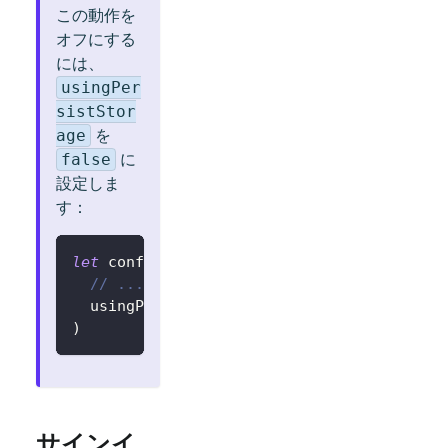
この動作を
オフにする
には、
usingPer
sistStor
を
age
に
false
設定しま
す：
let
 config 
=
try
?
LogtoConfig
(
// ...
  usingPersistStorage
:
false
)
サインイ