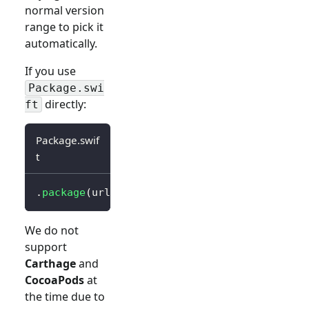
normal version
range to pick it
automatically.
If you use
Package.swi
directly:
ft
Package.swif
t
.
package
(
url
:
"https://github.com/logto-io/s
We do not
support
Carthage
and
CocoaPods
at
the time due to