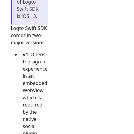
of Logto
Swift SDK
is iOS 13.
Logto Swift SDK
comes in two
major versions:
v1
: Opens
the sign-in
experience
in an
embedded
WebView,
which is
required
by the
native
social
plugin