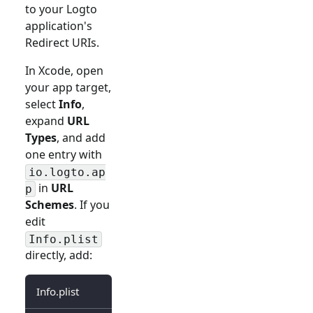
to your Logto
application's
Redirect URIs.
In Xcode, open
your app target,
select
Info
,
expand
URL
Types
, and add
one entry with
io.logto.ap
in
URL
p
Schemes
. If you
edit
Info.plist
directly, add:
Info.plist