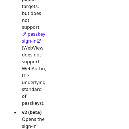
targets,
but does
not
support
passkey
sign-in
(WebView
does not
support
WebAuthn,
the
underlying
standard
of
passkeys).
v2 (beta)
:
Opens the
sign-in