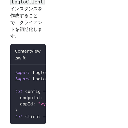
LogtoClient
インスタンスを
作成すること
で、クライアン
トを初期化しま
す。
ContentView
.swift
import
Logto
import
LogtoClient
let
 config 
=
try
?
LogtoConfig
(
  endpoint
:
"<your-logto-endpoint>"
,
// 例: 
  appId
:
"<your-app-id>"
)
let
 client 
=
LogtoClient
(
useConfig
:
 config
)