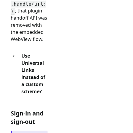
.handle(url:
; that plugin
)
handoff API was
removed with
the embedded
WebView flow.
Use
Universal
Links
instead of
a custom
scheme?
Sign-in and
sign-out