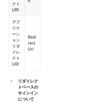
h
クト
URI
アプ
リケ
ーシ
Redi
ョン
rect
リダ
Uri
イレ
クト
URI
リダイレク
トベースの
サインイン
について