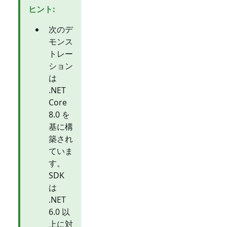
ヒント
:
次のデ
モンス
トレー
ション
は
.NET
Core
8.0 を
基に構
築され
ていま
す。
SDK
は
.NET
6.0 以
上に対