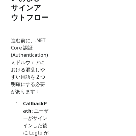
サインア
ウトフロー
進む前に、.NET
Core 認証
(Authentication)
ミドルウェアに
おける混乱しや
すい用語を 2 つ
明確にする必要
があります：
CallbackP
ath
: ユーザ
ーがサイン
インした後
に Logto が