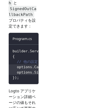
と
h
SignedOutCa
llbackPath
プロパティを設
定できます：
Program.cs
builder
.
Services
.
AddLogtoAuthentication
(
opti
{
// 他の設定...
  options
.
CallbackPath 
=
"/Foo"
;
  options
.
SignedOutCallbackPath 
=
"/Bar"
;
}
)
;
Logto アプリケ
ーション詳細ペ
ージの値もそれ