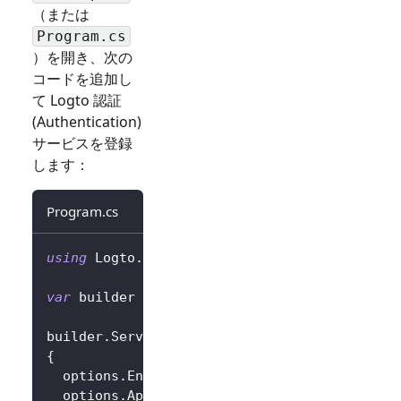
（または
Program.cs
）を開き、次の
コードを追加し
て Logto 認証
(Authentication)
サービスを登録
します：
Program.cs
using
Logto
.
AspNetCore
.
Authentication
;
var
 builder 
=
 WebApplication
.
CreateBuilder
(
a
builder
.
Services
.
AddLogtoAuthentication
(
opti
{
  options
.
Endpoint 
=
 builder
.
Configuration
[
"
  options
.
AppId 
=
 builder
.
Configuration
[
"Log