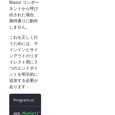
Blazor コンポー
ネントから呼び
出された場合、
期待通りに動作
しません。
これを正しく行
うためには、サ
インインとサイ
ンアウトのリダ
イレクト用に 2
つのエンドポイ
ントを明示的に
追加する必要が
あります：
Program.cs
app
.
MapGet
(
"/SignIn"
,
async
 context 
=>