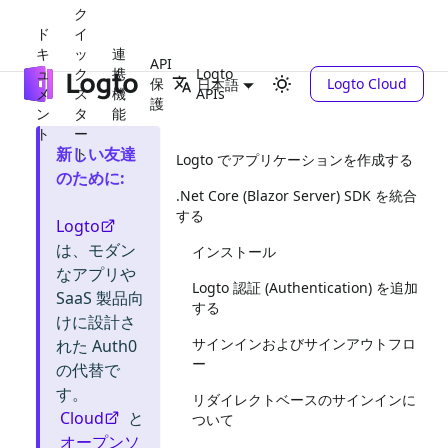
ク
ド
イ
キ
ッ
連
API
ュ
ク
携
Logto
保
Logto Cloud
日本語
メ
ス
機
APIs
護
ン
タ
能
ト
ー
新しい友達
ト
Logto でアプリケーションを作成する
のために
:
.Net Core (Blazor Server) SDK を統合
する
Logto
は、モダン
インストール
なアプリや
Logto 認証 (Authentication) を追加
SaaS 製品向
する
けに設計さ
サインインおよびサインアウトフロ
れた Auth0
ー
の代替で
す。
リダイレクトベースのサインインに
Cloud
と
ついて
オープンソ