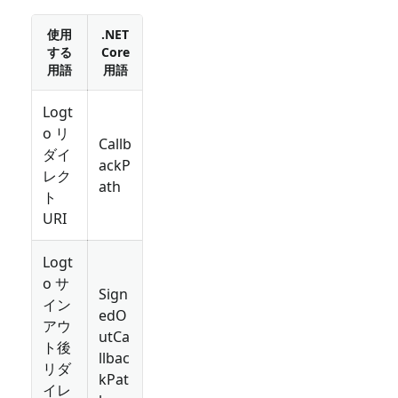
使用
.NET
する
Core
用語
用語
Logt
o リ
Callb
ダイ
ackP
レク
ath
ト
URI
Logt
o サ
Sign
イン
edO
アウ
utCa
ト後
llbac
リダ
kPat
イレ