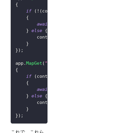
{
if
(
!
(
context
.
User
?.
Identity
?.
IsAuthenti
{
await
 context
.
ChallengeAsync
(
new
Aut
}
else
{
        context
.
Response
.
Redirect
(
"/"
)
;
}
}
)
;
app
.
MapGet
(
"/SignOut"
,
async
 context 
=>
{
if
(
context
.
User
?.
Identity
?.
IsAuthentica
{
await
 context
.
SignOutAsync
(
new
Authe
}
else
{
        context
.
Response
.
Redirect
(
"/"
)
;
}
}
)
;
これで、これら