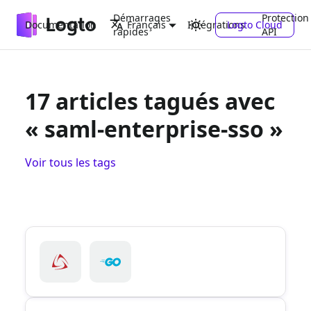
Démarrages
Protection
Documentation
Intégrations
Logto Cloud
Français
rapides
API
17 articles tagués avec
« saml-enterprise-sso »
Voir tous les tags