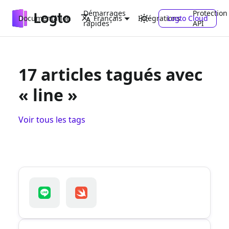
Démarrages
Protection
Documentation
Intégrations
Logto Cloud
Français
rapides
API
17 articles tagués avec
« line »
Voir tous les tags