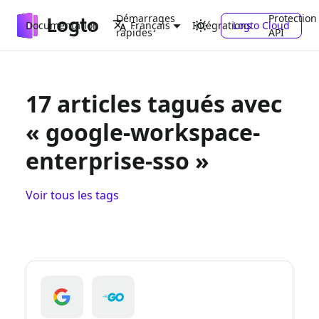
Démarrages
Protection
Documentation
Intégrations
Logto Cloud
Français
rapides
API
17 articles tagués avec
« google-workspace-
enterprise-sso »
Voir tous les tags