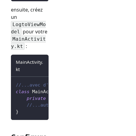
ensuite, créez
un
LogtoViewMo
pour votre
del
MainActivit
:
y.kt
MainActivity.
kt
//...avec d'autres imports
class
 MainActivity 
:
AppCompatActivity
(
)
{
private
val
 logtoViewModel
:
 LogtoViewMod
//...autres codes
}