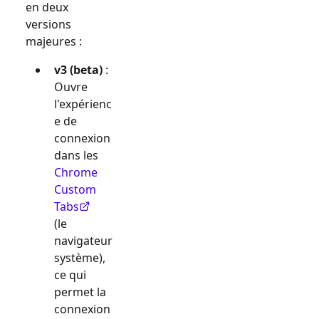
en deux
versions
majeures :
v3 (beta)
:
Ouvre
l'expérienc
e de
connexion
dans les
Chrome
Custom
Tabs
(le
navigateur
système),
ce qui
permet la
connexion