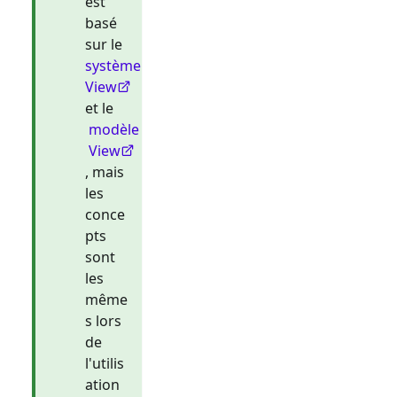
est
basé
sur le
système
View
et le
modèle
View
, mais
les
conce
pts
sont
les
même
s lors
de
l'utilis
ation