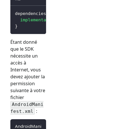
dependencies 
{
implementation
(
"io.logto.sdk:android:3.0.0
}
Étant donné
que le SDK
nécessite un
accès à
Internet, vous
devez ajouter la
permission
suivante à votre
fichier
AndroidMani
:
fest.xml
AndroidMani