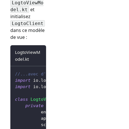
LogtoViewMo
et
del.kt
initialisez
LogtoClient
dans ce modèle
de vue :
LogtoViewM
odel.kt
//...avec d'autres imports
import
 io
.
logto
.
sdk
.
android
.
LogtoClient
import
 io
.
logto
.
sdk
.
android
.
type
.
LogtoConfig
class
LogtoViewModel
(
application
:
 Applicatio
private
val
 logtoConfig 
=
LogtoConfig
(
          endpoint 
=
"<votre-point-de-termin
          appId 
=
"<votre-id-app>"
,
          scopes 
=
null
,