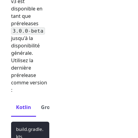
v3 est
disponible en
tant que
préreleases
3.0.0-beta
jusqu'à la
disponibilité
générale.
Utilisez la
dernière
prérelease
comme version
:
Kotlin
Groovy
build.gradle.
kts