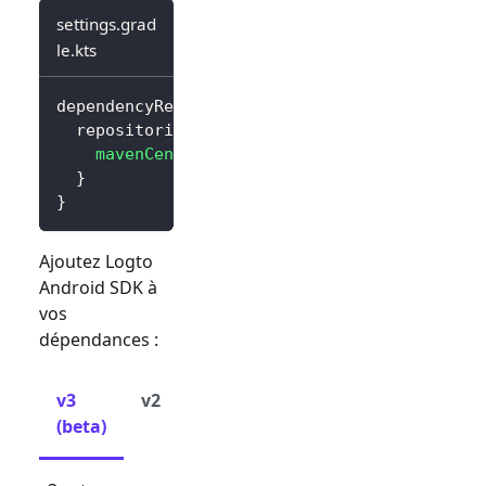
settings.grad
le.kts
dependencyResolutionManagement 
{
  repositories 
{
mavenCentral
(
)
}
}
Ajoutez Logto
Android SDK à
vos
dépendances :
v3
v2
(beta)