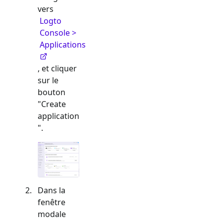
vers
Logto
Console >
Applications
, et cliquer
sur le
bouton
"Create
application
".
Dans la
fenêtre
modale