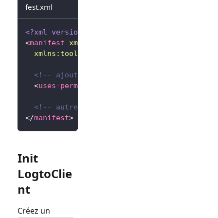
fest.xml
<?xml version="1.0" encoding="utf-8"?>
<
manifest
xmlns:
android
=
"
http://schemas.andr
xmlns:
tools
=
"
http://schemas.android.com/to
<!-- ajouter la permission internet -->
<
uses-permission
android:
name
=
"
android.per
<!-- autres configurations... -->
</
manifest
>
Init
LogtoClie
nt
Créez un