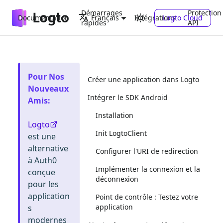
Démarrages
Protection
Documentation
Intégrations
Logto Cloud
Français
rapides
API
Pour Nos
Créer une application dans Logto
Nouveaux
Intégrer le SDK Android
Amis
:
Installation
Logto
Init LogtoClient
est une
alternative
Configurer l'URI de redirection
à Auth0
Implémenter la connexion et la
conçue
déconnexion
pour les
application
Point de contrôle : Testez votre
application
s
modernes