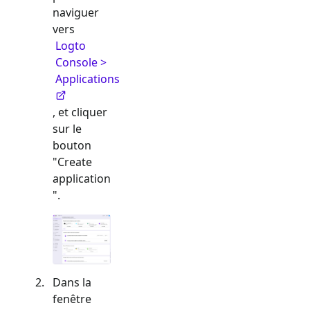
naviguer
vers
Logto
Console >
Applications
, et cliquer
sur le
bouton
"Create
application
".
Dans la
fenêtre