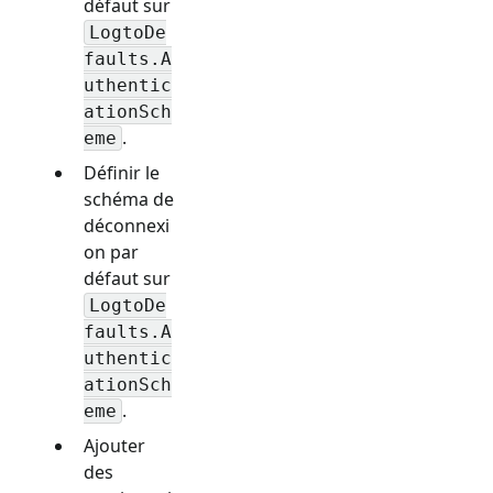
défaut sur
LogtoDe
faults.A
uthentic
ationSch
.
eme
Définir le
schéma de
déconnexi
on par
défaut sur
LogtoDe
faults.A
uthentic
ationSch
.
eme
Ajouter
des