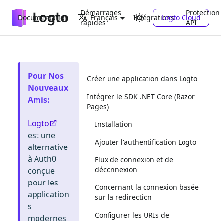
Démarrages
Protection
Documentation
Intégrations
Logto Cloud
Français
rapides
API
Pour Nos
Créer une application dans Logto
Nouveaux
Intégrer le SDK .NET Core (Razor
Amis
:
Pages)
Logto
Installation
est une
Ajouter l'authentification Logto
alternative
à Auth0
Flux de connexion et de
déconnexion
conçue
pour les
Concernant la connexion basée
application
sur la redirection
s
Configurer les URIs de
modernes