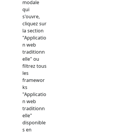
modale
qui
s'ouvre,
cliquez sur
la section
"
Applicatio
n web
traditionn
elle
" ou
filtrez tous
les
framewor
ks
"
Applicatio
n web
traditionn
elle
"
disponible
s en