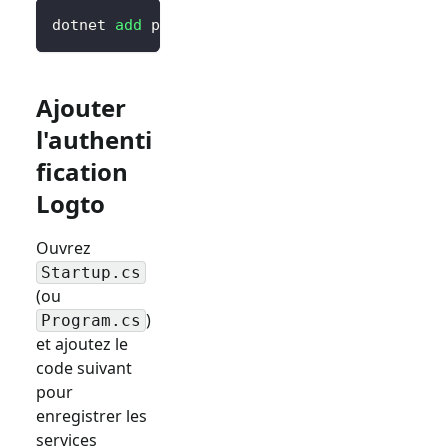
dotnet 
add
 package Logto.AspNetCore.Authenti
Ajouter
l'authenti
fication
Logto
Ouvrez
Startup.cs
(ou
)
Program.cs
et ajoutez le
code suivant
pour
enregistrer les
services