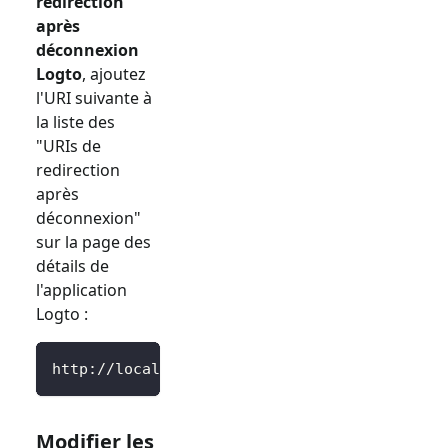
redirection
après
déconnexion
Logto
, ajoutez
l'URI suivante à
la liste des
"URIs de
redirection
après
déconnexion"
sur la page des
détails de
l'application
Logto :
http://localhost:3000/SignedOutCallback
Modifier les