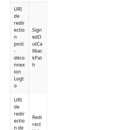
URI
de
redir
ectio
Sign
n
edO
post
utCa
-
llbac
déco
kPat
nnex
h
ion
Logt
o
URI
de
redir
Redi
ectio
rect
n de