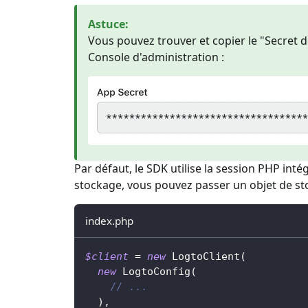
Astuce
:
Vous pouvez trouver et copier le "Secret de
Console d'administration :
Par défaut, le SDK utilise la session PHP int
stockage, vous pouvez passer un objet de s
index.php
$client
=
new
LogtoClient
(
new
LogtoConfig
(
// ...
)
,