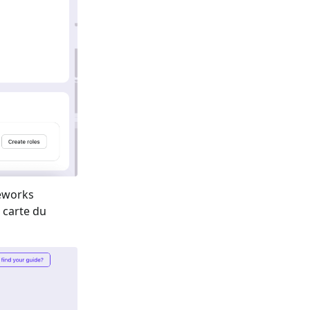
meworks
a carte du