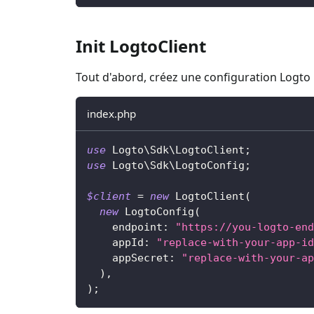
Init LogtoClient
Tout d'abord, créez une configuration Logto 
index.php
use
Logto
\
Sdk
\
LogtoClient
;
use
Logto
\
Sdk
\
LogtoConfig
;
$client
=
new
LogtoClient
(
new
LogtoConfig
(
endpoint
:
"https://you-logto-end
appId
:
"replace-with-your-app-id
appSecret
:
"replace-with-your-ap
)
,
)
;