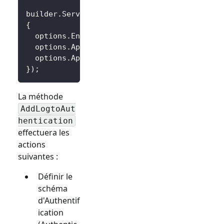
builder
.
Services
.
AddLogtoAuthentication
(
opti
{
  options
.
Endpoint 
=
 builder
.
Configuration
[
"
  options
.
AppId 
=
 builder
.
Configuration
[
"Log
  options
.
AppSecret 
=
 builder
.
Configuration
[
}
)
;
La méthode
AddLogtoAut
hentication
effectuera les
actions
suivantes :
Définir le
schéma
d'Authentif
ication