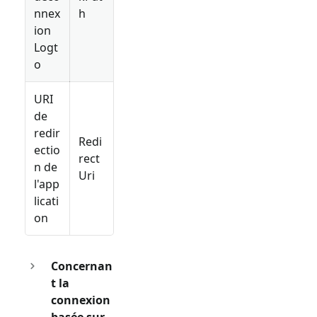
nnex
h
ion
Logt
o
URI
de
redir
Redi
ectio
rect
n de
Uri
l'app
licati
on
Concernan
t la
connexion
basée sur