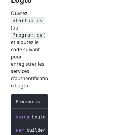
Ouvrez
Startup.cs
(ou
)
Program.cs
et ajoutez le
code suivant
pour
enregistrer les
services
d'authentificatio
n Logto :
Program.cs
using
Logto
.
AspNetCore
.
Authentication
;
var
 builder 
=
 WebApplication
.
CreateBuilder
(
a