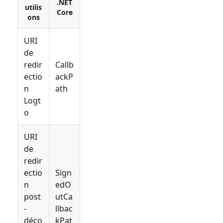
.NET
utilis
Core
ons
URI
de
redir
Callb
ectio
ackP
n
ath
Logt
o
URI
de
redir
ectio
Sign
n
edO
post
utCa
-
llbac
déco
kPat