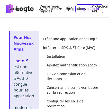
Démarrages
Protection
Documentation
Intégrations
Logto Cloud
Français
rapides
API
Pour Nos
Créer une application dans Logto
Nouveaux
Intégrer le SDK .NET Core (MVC)
Amis
:
Installation
Logto
Ajoutez l’authentification Logto
est une
alternative
Flux de connexion et de
à Auth0
déconnexion
conçue
Concernant la connexion basée
pour les
sur la redirection
application
Configurer les URIs de
s
redirection
modernes