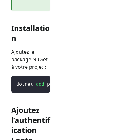
Installatio
n
Ajoutez le
package NuGet
à votre projet :
dotnet 
add
 package Logto.AspNetCore.Authenti
Ajoutez
l’authentif
ication
Logto