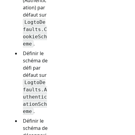
(Authentic
ation) par
défaut sur
LogtoDe
faults.C
ookieSch
.
eme
Définir le
schéma de
défi par
défaut sur
LogtoDe
faults.A
uthentic
ationSch
.
eme
Définir le
schéma de