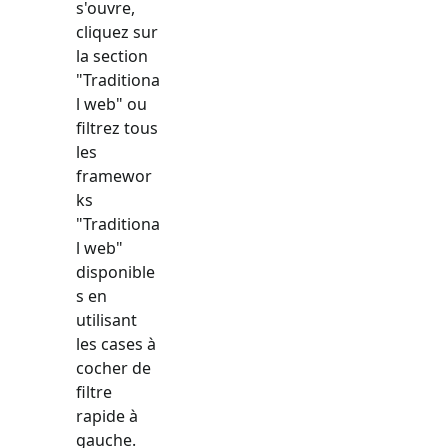
s'ouvre,
cliquez sur
la section
"
Traditiona
l web
" ou
filtrez tous
les
framewor
ks
"
Traditiona
l web
"
disponible
s en
utilisant
les cases à
cocher de
filtre
rapide à
gauche.