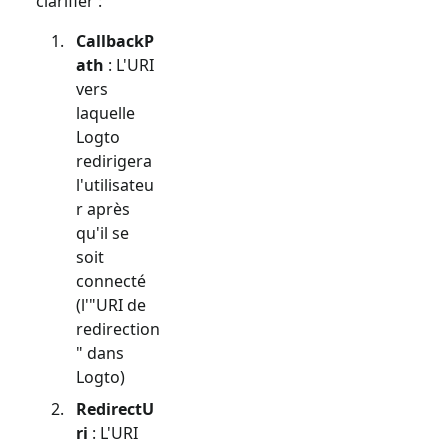
clarifier :
CallbackP
ath
: L'URI
vers
laquelle
Logto
redirigera
l'utilisateu
r après
qu'il se
soit
connecté
(l'"URI de
redirection
" dans
Logto)
RedirectU
ri
: L'URI