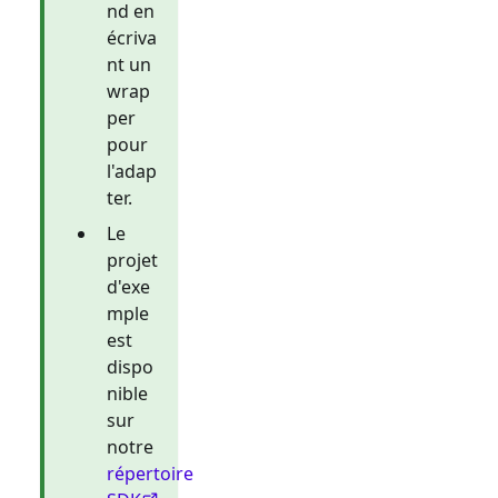
nd en
écriva
nt un
wrap
per
pour
l'adap
ter.
Le
projet
d'exe
mple
est
dispo
nible
sur
notre
répertoire