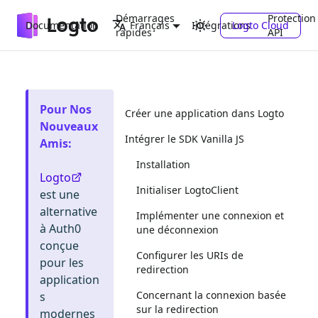
Démarrages
Protection
Documentation
Intégrations
Logto Cloud
Français
rapides
API
Pour Nos
Créer une application dans Logto
Nouveaux
Intégrer le SDK Vanilla JS
Amis
:
Installation
Logto
Initialiser LogtoClient
est une
alternative
Implémenter une connexion et
à Auth0
une déconnexion
conçue
Configurer les URIs de
pour les
redirection
application
Concernant la connexion basée
s
sur la redirection
modernes