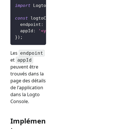
import
 LogtoClient 
from
'@logto/browser'
;
const
 logtoClient 
=
new
LogtoClient
(
{
  endpoint
:
'<your-logto-endpoint>'
,
  appId
:
'<your-application-id>'
,
}
)
;
Les
endpoint
et
appId
peuvent être
trouvés dans la
page des détails
de l'application
dans la Logto
Console.
Implémen