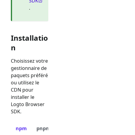
SDK
.
Installatio
n
Choisissez votre
gestionnaire de
paquets préféré
ou utilisez le
CDN pour
installer le
Logto Browser
SDK.
npm
pnpm
yarn
CDN