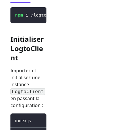
npm
 i @logto/browser
Initialiser
LogtoClie
nt
Importez et
initialisez une
instance
LogtoClient
en passant la
configuration :
index.js