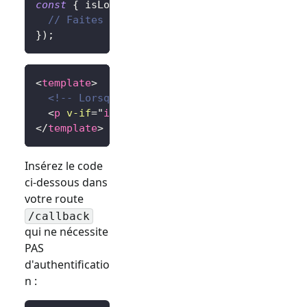
const
{
 isLoading 
}
=
useHandleSignInCallbac
// Faites quelque chose une fois terminé, 
}
)
;
<
template
>
<!-- Lorsque le traitement est en cours --
<
p
v-if
=
"
isLoading
"
>
Redirection...
</
p
>
</
template
>
Insérez le code
ci-dessous dans
votre route
/callback
qui ne nécessite
PAS
d'authentificatio
n :