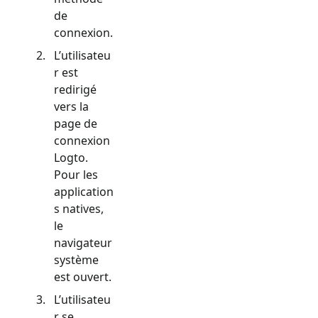
de
connexion.
L’utilisateu
r est
redirigé
vers la
page de
connexion
Logto.
Pour les
application
s natives,
le
navigateur
système
est ouvert.
L’utilisateu
r se