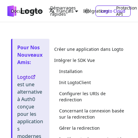
Démarrages
Protection
Documentation
Intégrations
Logto Cloud
Français
rapides
API
Pour Nos
Créer une application dans Logto
Nouveaux
Intégrer le SDK Vue
Amis
:
Installation
Logto
Init LogtoClient
est une
alternative
Configurer les URIs de
à Auth0
redirection
conçue
Concernant la connexion basée
pour les
sur la redirection
application
Gérer la redirection
s
modernes