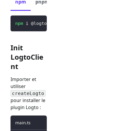
npm
pnpm
yarn
npm
 i @logto/vue
Init
LogtoClie
nt
Importer et
utiliser
createLogto
pour installer le
plugin Logto :
main.ts