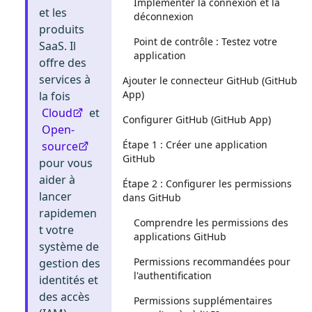
Implémenter la connexion et la
et les
déconnexion
produits
Point de contrôle : Testez votre
SaaS. Il
application
offre des
services à
Ajouter le connecteur GitHub (GitHub
App)
la fois
Cloud
et
Configurer GitHub (GitHub App)
Open-
Étape 1 : Créer une application
source
GitHub
pour vous
aider à
Étape 2 : Configurer les permissions
lancer
dans GitHub
rapidemen
Comprendre les permissions des
t votre
applications GitHub
système de
Permissions recommandées pour
gestion des
l'authentification
identités et
des accès
Permissions supplémentaires