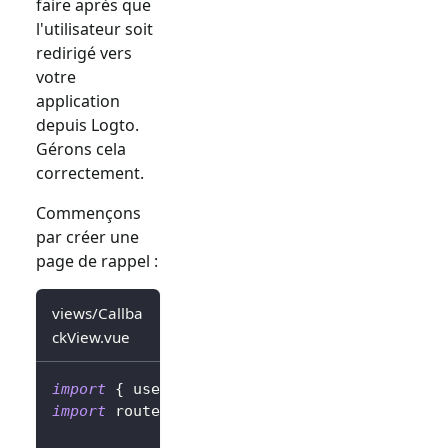
faire après que
l'utilisateur soit
redirigé vers
votre
application
depuis Logto.
Gérons cela
correctement.
Commençons
par créer une
page de rappel :
views/Callba
ckView.vue
import
{
 useHandleSignInCallback 
}
from
'@lo
import
 router 
from
'@/router'
;