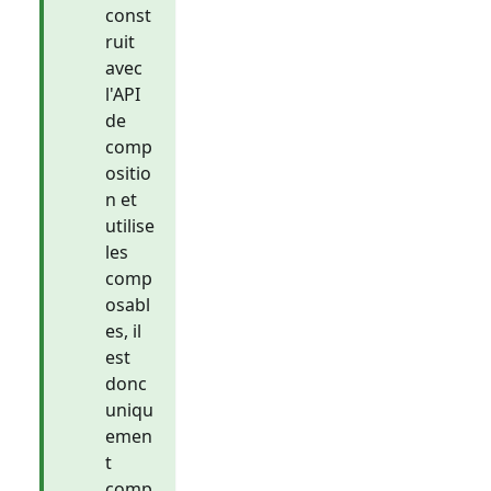
const
ruit
avec
l'API
de
comp
ositio
n et
utilise
les
comp
osabl
es, il
est
donc
uniqu
emen
t
comp