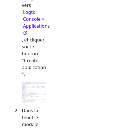
vers
Logto
Console >
Applications
, et cliquer
sur le
bouton
"Create
application
".
Dans la
fenêtre
modale