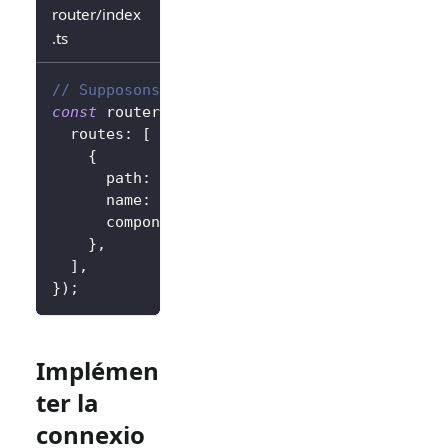
router/index
.ts
// Supposons vue-router
const
 router 
=
createRouter
(
{
  routes
:
[
{
      path
:
'/callback'
,
      name
:
'callback'
,
      component
:
 CallbackView
,
}
,
]
,
}
)
;
Implémen
ter la
connexio