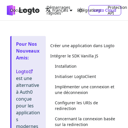
Démarrages
Protection
Documentation
Intégrations
Logto Cloud
Français
rapides
API
Pour Nos
Créer une application dans Logto
Nouveaux
Intégrer le SDK Vanilla JS
Amis
:
Installation
Logto
Initialiser LogtoClient
est une
alternative
Implémenter une connexion et
à Auth0
une déconnexion
conçue
Configurer les URIs de
pour les
redirection
application
Concernant la connexion basée
s
sur la redirection
modernes