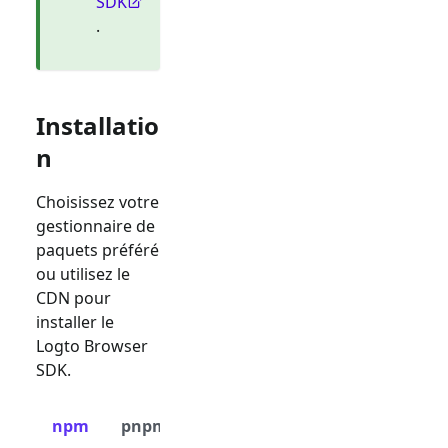
SDK
.
Installatio
n
Choisissez votre
gestionnaire de
paquets préféré
ou utilisez le
CDN pour
installer le
Logto Browser
SDK.
npm
pnpm
yarn
CDN