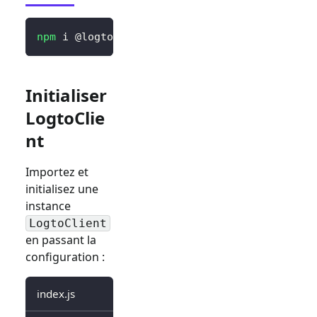
npm
 i @logto/browser
Initialiser
LogtoClie
nt
Importez et
initialisez une
instance
LogtoClient
en passant la
configuration :
index.js