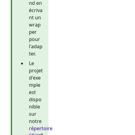
nd en
écriva
nt un
wrap
per
pour
l'adap
ter.
Le
projet
d'exe
mple
est
dispo
nible
sur
notre
répertoire