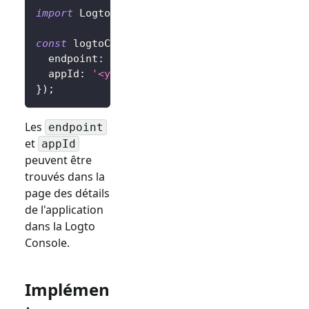
import
 LogtoClient 
from
'@logto/browser'
;
const
 logtoClient 
=
new
LogtoClient
(
{
  endpoint
:
'<your-logto-endpoint>'
,
  appId
:
'<your-application-id>'
,
}
)
;
Les
endpoint
et
appId
peuvent être
trouvés dans la
page des détails
de l'application
dans la Logto
Console.
Implémen