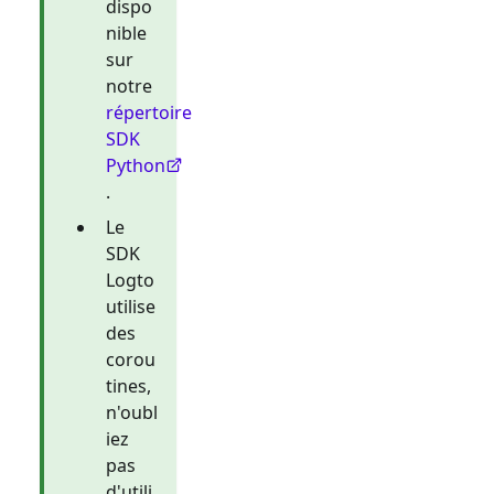
dispo
nible
sur
notre
répertoire
SDK
Python
.
Le
SDK
Logto
utilise
des
corou
tines,
n'oubl
iez
pas
d'utili