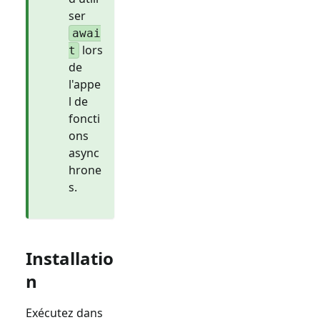
ser
awai
lors
t
de
l'appe
l de
foncti
ons
async
hrone
s.
Installatio
n
Exécutez dans