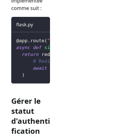
implémentée
comme suit :
flask.py
@app
.
route
(
"/sign-out"
)
async
def
sign_out
(
)
:
return
 redirect
(
# Redirigez l'utilisateur vers la page
await
 client
.
signOut
(
postLogoutRedirec
)
Gérer le
statut
d'authenti
fication