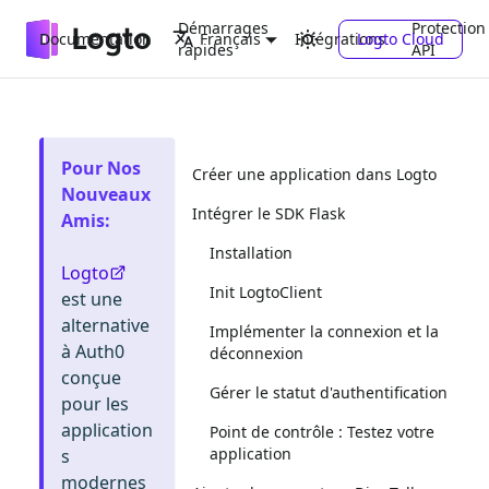
Démarrages
Protection
Documentation
Intégrations
Logto Cloud
Français
rapides
API
Pour Nos
Créer une application dans Logto
Nouveaux
Intégrer le SDK Flask
Amis
:
Installation
Logto
Init LogtoClient
est une
alternative
Implémenter la connexion et la
à Auth0
déconnexion
conçue
Gérer le statut d'authentification
pour les
application
Point de contrôle : Testez votre
application
s
modernes