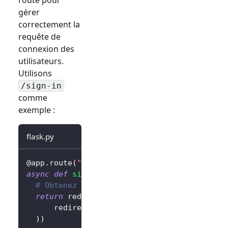
gérer
correctement la
requête de
connexion des
utilisateurs.
Utilisons
/sign-in
comme
exemple :
flask.py
@app
.
route
(
"/sign-in"
)
async
def
sign_in
(
)
:
# Obtenez l'URL de connexion et redirigez 
return
 redirect
(
await
 client
.
signIn
(
      redirectUri
=
"http://localhost:3000/cal
)
)