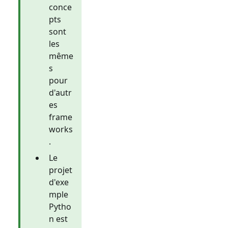
conce
pts
sont
les
même
s
pour
d'autr
es
frame
works
.
Le
projet
d'exe
mple
Pytho
n est