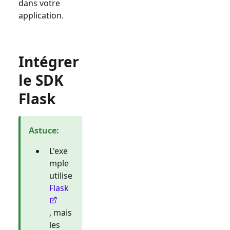
dans votre
application.
Intégrer
le SDK
Flask
Astuce
:
L'exe
mple
utilise
Flask
, mais
les