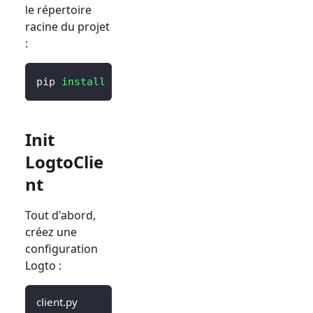
le répertoire
racine du projet
:
pip 
install
 logto 
# ou `poetry add logto` ou
Init
LogtoClie
nt
Tout d'abord,
créez une
configuration
Logto :
client.py