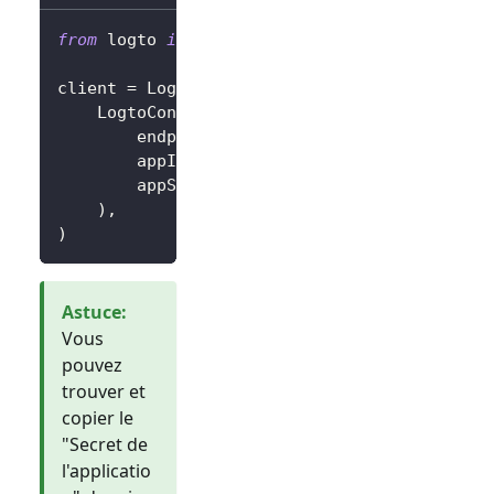
from
 logto 
import
 LogtoClient
,
 LogtoConfig
client 
=
 LogtoClient
(
    LogtoConfig
(
        endpoint
=
"https://you-logto-endpoint
        appId
=
"replace-with-your-app-id"
,
        appSecret
=
"replace-with-your-app-sec
)
,
)
Astuce
:
Vous
pouvez
trouver et
copier le
"Secret de
l'applicatio