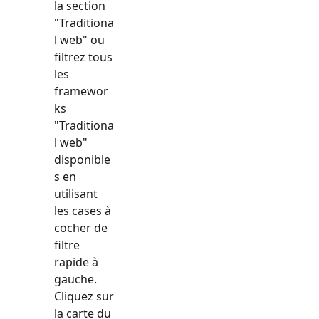
la section
"
Traditiona
l web
" ou
filtrez tous
les
framewor
ks
"
Traditiona
l web
"
disponible
s en
utilisant
les cases à
cocher de
filtre
rapide à
gauche.
Cliquez sur
la carte du