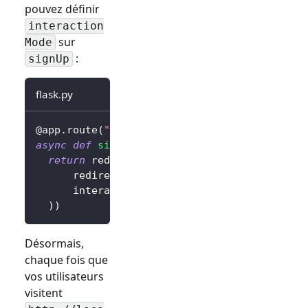
pouvez définir
interaction
sur
Mode
:
signUp
flask.py
@app
.
route
(
"/sign-in"
)
async
def
sign_in
(
)
:
return
 redirect
(
await
 client
.
signIn
(
      redirectUri
=
"http://localhost:3000/cal
      interactionMode
=
"signUp"
,
# Afficher l
)
)
Désormais,
chaque fois que
vos utilisateurs
visitent