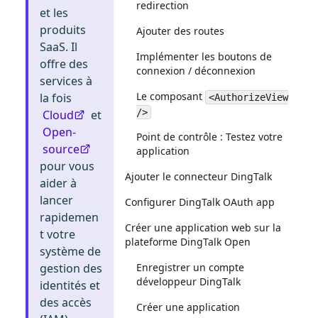
redirection
et les
produits
Ajouter des routes
SaaS. Il
Implémenter les boutons de
offre des
connexion / déconnexion
services à
Le composant
la fois
<AuthorizeView
/>
Cloud
et
Open-
Point de contrôle : Testez votre
source
application
pour vous
Ajouter le connecteur DingTalk
aider à
lancer
Configurer DingTalk OAuth app
rapidemen
Créer une application web sur la
t votre
plateforme DingTalk Open
système de
Enregistrer un compte
gestion des
développeur DingTalk
identités et
des accès
Créer une application