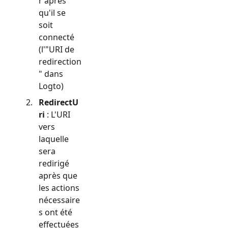
r après
qu'il se
soit
connecté
(l'"URI de
redirection
" dans
Logto)
RedirectU
ri
: L'URI
vers
laquelle
sera
redirigé
après que
les actions
nécessaire
s ont été
effectuées