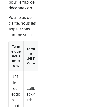
pour le flux de
déconnexion.
Pour plus de
clarté, nous les
appellerons
comme suit :
Term
Term
e que
e
nous
.NET
utilis
Core
ons
URI
de
redir
Callb
ectio
ackP
n
ath
Logt