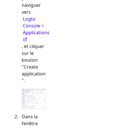
naviguer
vers
Logto
Console >
Applications
, et cliquer
sur le
bouton
"Create
application
".
Dans la
fenêtre