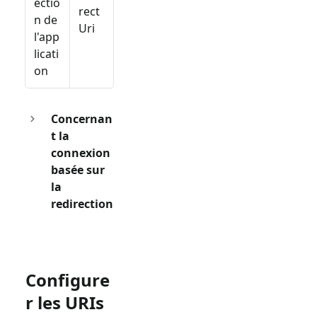
ectio
rect
n de
Uri
l'app
licati
on
Concernan
t la
connexion
basée sur
la
redirection
Configure
r les URIs