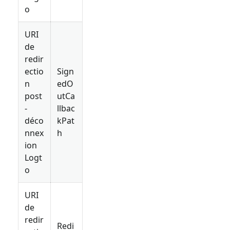
o
URI
de
redir
ectio
Sign
n
edO
post
utCa
-
llbac
déco
kPat
nnex
h
ion
Logt
o
URI
de
redir
Redi