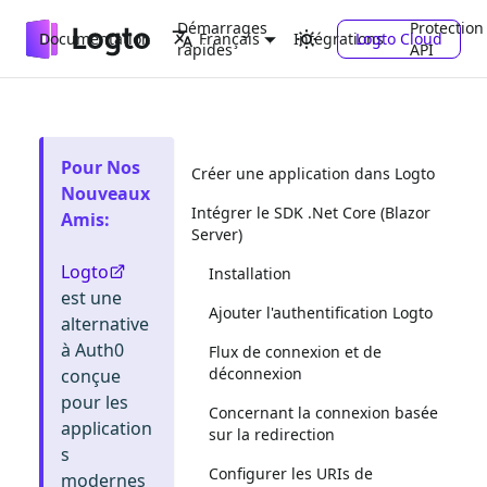
Démarrages
Protection
Documentation
Intégrations
Logto Cloud
Français
rapides
API
Pour Nos
Créer une application dans Logto
Nouveaux
Intégrer le SDK .Net Core (Blazor
Amis
:
Server)
Logto
Installation
est une
Ajouter l'authentification Logto
alternative
à Auth0
Flux de connexion et de
déconnexion
conçue
pour les
Concernant la connexion basée
application
sur la redirection
s
Configurer les URIs de
modernes