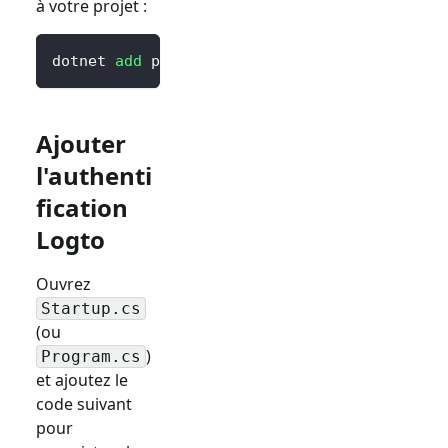
à votre projet :
dotnet 
add
 package Logto.AspNetCore.Authenti
Ajouter
l'authenti
fication
Logto
Ouvrez
Startup.cs
(ou
)
Program.cs
et ajoutez le
code suivant
pour