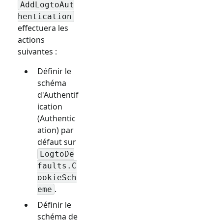
AddLogtoAut
hentication
effectuera les
actions
suivantes :
Définir le
schéma
d'Authentif
ication
(Authentic
ation) par
défaut sur
LogtoDe
faults.C
ookieSch
.
eme
Définir le
schéma de