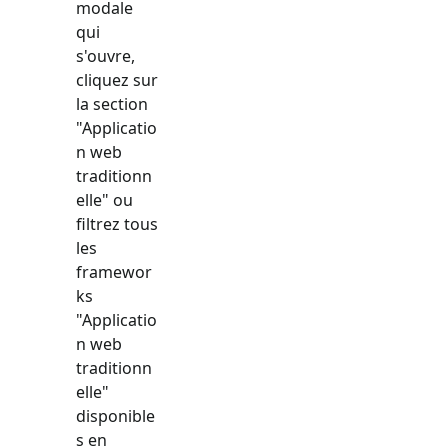
modale
qui
s'ouvre,
cliquez sur
la section
"
Applicatio
n web
traditionn
elle
" ou
filtrez tous
les
framewor
ks
"
Applicatio
n web
traditionn
elle
"
disponible
s en