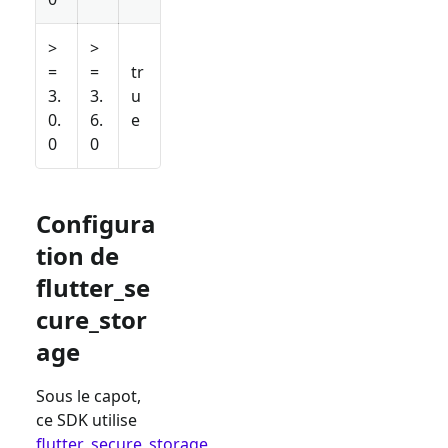
>
>
=
=
tr
3.
3.
u
0.
6.
e
0
0
Configura
tion de
flutter_se
cure_stor
age
Sous le capot,
ce SDK utilise
flutter_secure_storage