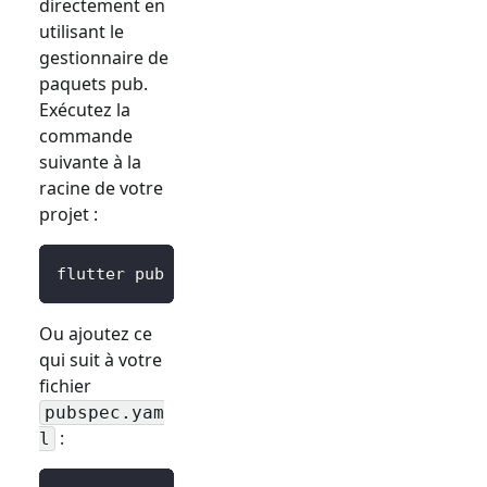
directement en
utilisant le
gestionnaire de
paquets pub.
Exécutez la
commande
suivante à la
racine de votre
projet :
flutter pub 
add
 logto_dart_sdk
Ou ajoutez ce
qui suit à votre
fichier
pubspec.yam
:
l