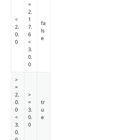
=
2.
<
1
fa
2.
7.
ls
0.
6
e
0
<
3.
0.
0
>
=
2.
>
0.
=
tr
0
3.
u
<
0.
e
3.
0
0.
0