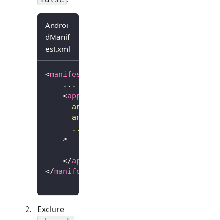
Androi
dManif
est.xml
<
manifest
...
>
    ...
<
application
android:
allowBackup
=
"
false
"
android:
fullBackupContent
=
"
false
"
...
>
        ...
</
application
>
</
manifest
>
Exclure