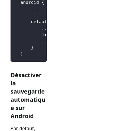
  android 
{
..
.
      defaultConfig 
{
..
.
          minSdkVersion 
18
..
.
}
}
Désactiver
la
sauvegarde
automatiqu
e sur
Android
Par défaut,