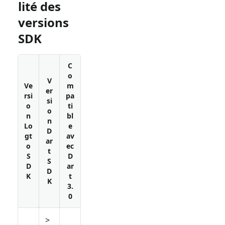
lité des
versions
SDK
C
o
V
Ve
m
er
rsi
pa
si
o
ti
o
n
bl
n
Lo
e
D
gt
av
ar
o
ec
t
S
D
S
D
ar
D
K
t
K
3.
0
>