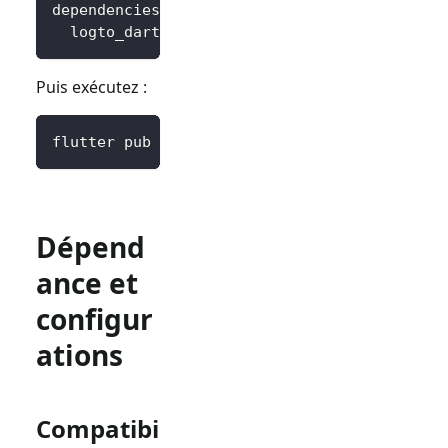
dependencies
:
logto_dart_sdk
:
 ^3.0.0
Puis exécutez :
flutter pub get
Dépend
ance et
configur
ations
Compatibi