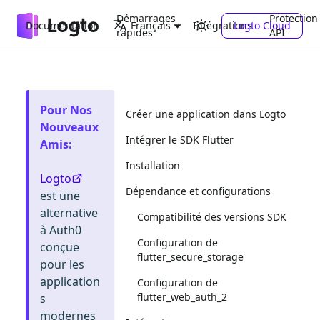
Démarrages
Protection
Documentation
Intégrations
Logto Cloud
Français
rapides
API
Pour Nos
Créer une application dans Logto
Nouveaux
Intégrer le SDK Flutter
Amis
:
Installation
Logto
Dépendance et configurations
est une
alternative
Compatibilité des versions SDK
à Auth0
Configuration de
conçue
flutter_secure_storage
pour les
application
Configuration de
flutter_web_auth_2
s
modernes