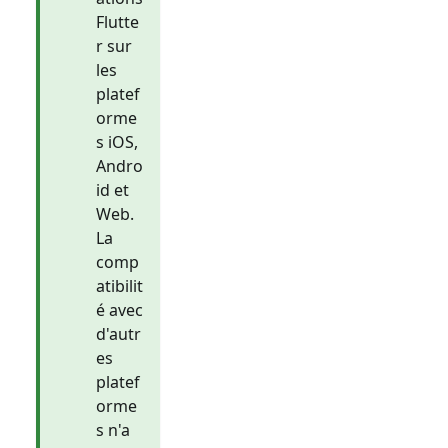
Flutte
r sur
les
platef
orme
s iOS,
Andro
id et
Web.
La
comp
atibilit
é avec
d'autr
es
platef
orme
s n'a