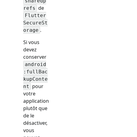
sharedp
de
refs
Flutter
SecureSt
.
orage
Si vous
devez
conserver
android
:fullBac
kupConte
pour
nt
votre
application
plutôt que
de le
désactiver,
vous