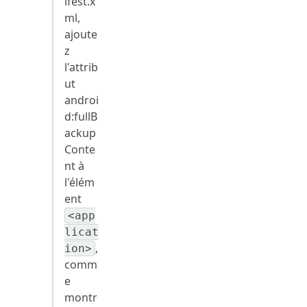
ifest.x
ml,
ajoute
z
l'attrib
ut
androi
d
:fullB
ackup
Conte
nt
à
l'élém
ent
<app
licat
,
ion>
comm
e
montr