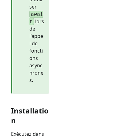
ser
awai
lors
t
de
l'appe
l de
foncti
ons
async
hrone
s.
Installatio
n
Exécutez dans