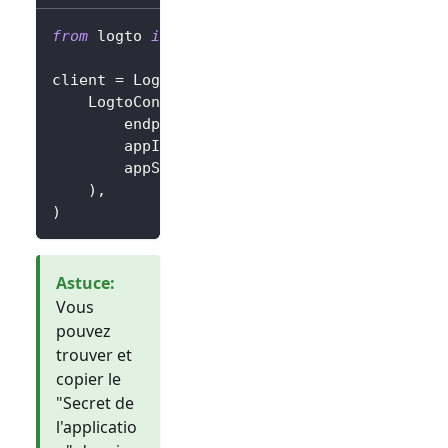
from
 logto 
import
 LogtoClient
,
 LogtoConfig
client 
=
 LogtoClient
(
    LogtoConfig
(
        endpoint
=
"https://you-logto-endpoint
        appId
=
"replace-with-your-app-id"
,
        appSecret
=
"replace-with-your-app-sec
)
,
)
Astuce
:
Vous
pouvez
trouver et
copier le
"Secret de
l'applicatio