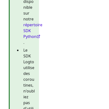
dispo
nible
sur
notre
répertoire
SDK
Python
.
Le
SDK
Logto
utilise
des
corou
tines,
n'oubl
iez
pas
d'utili