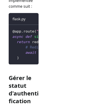
implémentée
comme suit :
flask.py
@app
.
route
(
"/sign-out"
)
async
def
sign_out
(
)
:
return
 redirect
(
# Redirigez l'utilisateur vers la page
await
 client
.
signOut
(
postLogoutRedirec
)
Gérer le
statut
d'authenti
fication