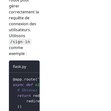
gérer
correctement la
requête de
connexion des
utilisateurs.
Utilisons
/sign-in
comme
exemple :
flask.py
@app
.
route
(
"/sign-in"
)
async
def
sign_in
(
)
:
# Obtenez l'URL de connexion et redirigez 
return
 redirect
(
await
 client
.
signIn
(
      redirectUri
=
"http://localhost:3000/cal
)
)