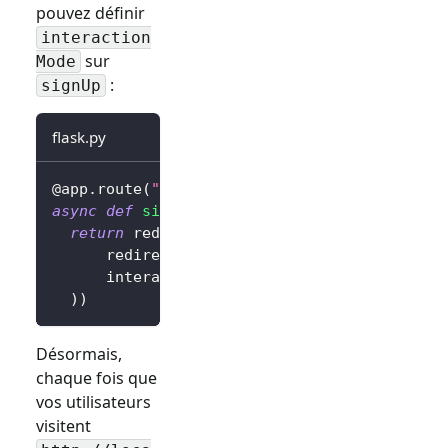
pouvez définir
interaction
sur
Mode
:
signUp
flask.py
@app
.
route
(
"/sign-in"
)
async
def
sign_in
(
)
:
return
 redirect
(
await
 client
.
signIn
(
      redirectUri
=
"http://localhost:3000/cal
      interactionMode
=
"signUp"
,
# Afficher l
)
)
Désormais,
chaque fois que
vos utilisateurs
visitent