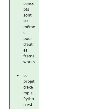
conce
pts
sont
les
même
s
pour
d'autr
es
frame
works
.
Le
projet
d'exe
mple
Pytho
n est