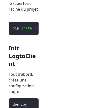
le répertoire
racine du projet
:
pip 
install
 logto 
# ou `poetry add logto` ou
Init
LogtoClie
nt
Tout d'abord,
créez une
configuration
Logto :
client.py