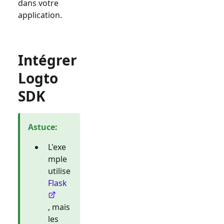
dans votre
application.
Intégrer
Logto
SDK
Astuce
:
L'exe
mple
utilise
Flask
, mais
les