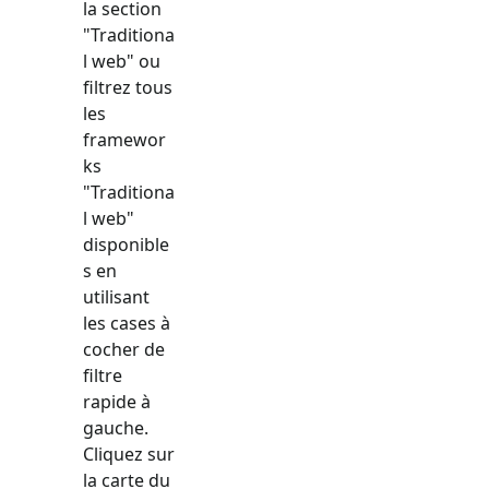
la section
"
Traditiona
l web
" ou
filtrez tous
les
framewor
ks
"
Traditiona
l web
"
disponible
s en
utilisant
les cases à
cocher de
filtre
rapide à
gauche.
Cliquez sur
la carte du