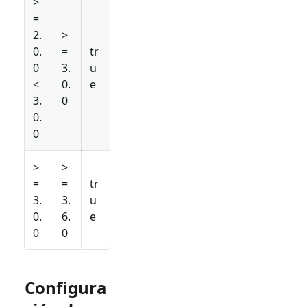
>
=
2.
>
0.
=
tr
0
3.
u
<
0.
e
3.
0
0.
0
>
>
=
=
tr
3.
3.
u
0.
6.
e
0
0
Configura