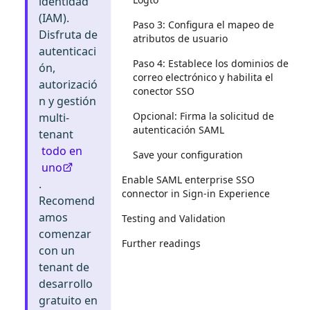
identidad
(IAM).
Paso 3: Configura el mapeo de
Disfruta de
atributos de usuario
autenticaci
Paso 4: Establece los dominios de
ón,
correo electrónico y habilita el
autorizació
conector SSO
n y gestión
Opcional: Firma la solicitud de
multi-
autenticación SAML
tenant
todo en
Save your configuration
uno
Enable SAML enterprise SSO
.
connector in Sign-in Experience
Recomend
amos
Testing and Validation
comenzar
Further readings
con un
tenant de
desarrollo
gratuito en