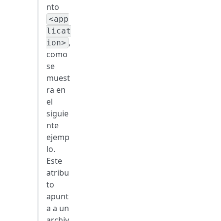
nto
<app
licat
,
ion>
como
se
muest
ra en
el
siguie
nte
ejemp
lo.
Este
atribu
to
apunt
a a un
archiv