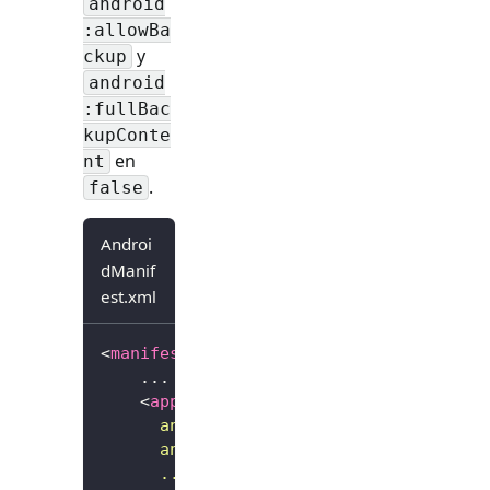
android
:allowBa
y
ckup
android
:fullBac
kupConte
en
nt
.
false
Androi
dManif
est.xml
<
manifest
...
>
    ...
<
application
android:
allowBackup
=
"
false
"
android:
fullBackupContent
=
"
false
"
...