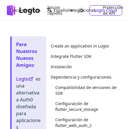
Inicios
Protección
Documentación
Integraciones
Logto Cloud
Español
rápidos
de API
Para
Create an application in Logto
Nuestros
Integrate Flutter SDK
Nuevos
Amigos
:
Instalación
Dependencia y configuraciones
Logto
es
una
Compatibilidad de versiones de
alternativa
SDK
a Auth0
Configuración de
diseñada
flutter_secure_storage
para
Configuración de
aplicacione
flutter_web_auth_2
s