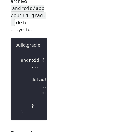
archivo
android/app
/build.gradl
de tu
e
proyecto.
build.gradle
  android 
{
..
.
      defaultConfig 
{
..
.
          minSdkVersion 
18
..
.
}
}