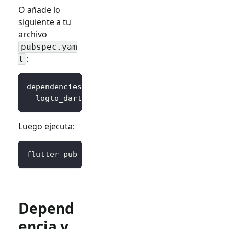
O añade lo
siguiente a tu
archivo
pubspec.yam
:
l
dependencies
:
logto_dart_sdk
:
 ^3.0.0
Luego ejecuta:
flutter pub get
Depend
encia y