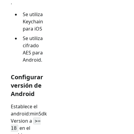
.
Se utiliza
Keychain
para iOS
Se utiliza
cifrado
AES para
Android.
Configurar
versión de
Android
Establece el
android
:minSdk
Version
a
>=
en el
18