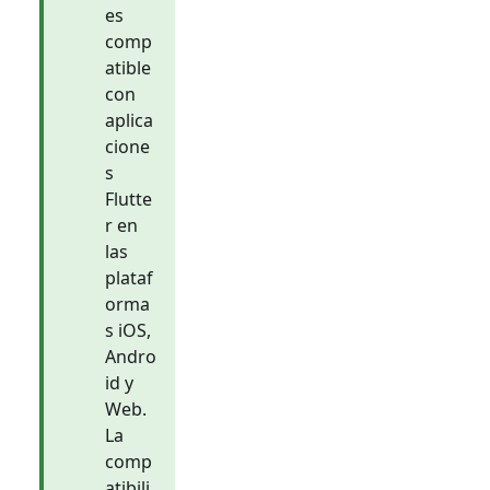
es
comp
atible
con
aplica
cione
s
Flutte
r en
las
plataf
orma
s iOS,
Andro
id y
Web.
La
comp
atibili