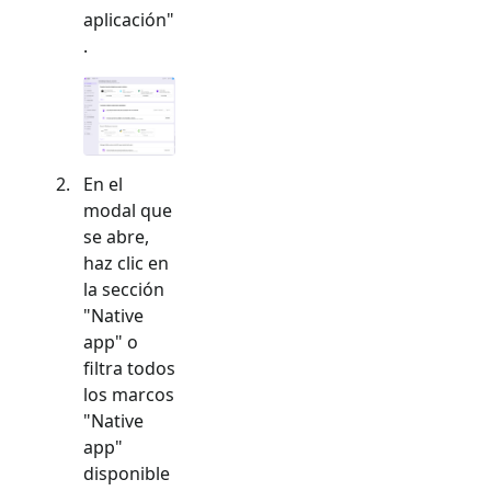
aplicación"
.
En el
modal que
se abre,
haz clic en
la sección
"
Native
app
" o
filtra todos
los marcos
"
Native
app
"
disponible