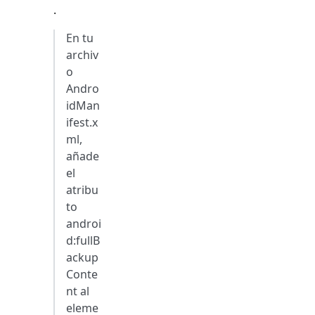
.
En tu
archiv
o
Andro
idMan
ifest.x
ml,
añade
el
atribu
to
androi
d
:fullB
ackup
Conte
nt
al
eleme