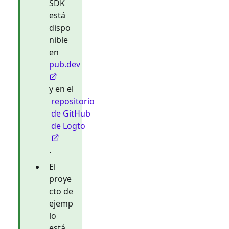
SDK
está
dispo
nible
en
pub.dev
y en el
repositorio
de GitHub
de Logto
.
El
proye
cto de
ejemp
lo
está