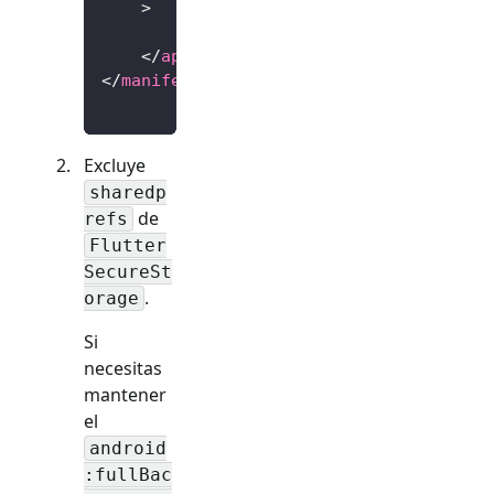
>
        ...
</
application
>
</
manifest
>
Excluye
sharedp
de
refs
Flutter
SecureSt
.
orage
Si
necesitas
mantener
el
android
:fullBac