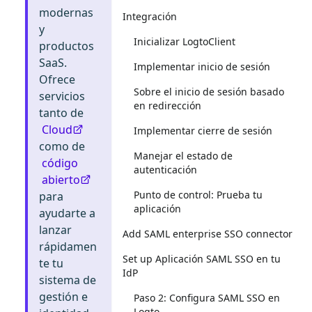
modernas
Integración
y
Inicializar LogtoClient
productos
SaaS.
Implementar inicio de sesión
Ofrece
Sobre el inicio de sesión basado
servicios
en redirección
tanto de
Cloud
Implementar cierre de sesión
como de
Manejar el estado de
código
autenticación
abierto
Punto de control: Prueba tu
para
aplicación
ayudarte a
lanzar
Add SAML enterprise SSO connector
rápidamen
Set up Aplicación SAML SSO en tu
te tu
IdP
sistema de
gestión e
Paso 2: Configura SAML SSO en
Logto