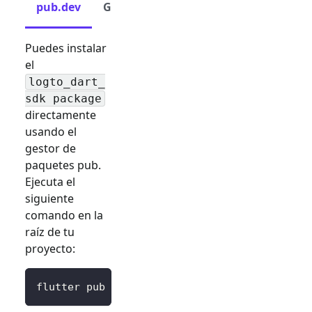
pub.dev
GitHub
Puedes instalar
el
logto_dart_
sdk package
directamente
usando el
gestor de
paquetes pub.
Ejecuta el
siguiente
comando en la
raíz de tu
proyecto:
flutter pub 
add
 logto_dart_sdk