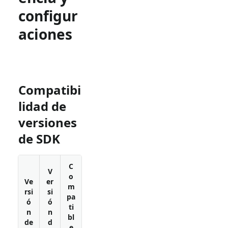
configur
aciones
Compatibi
lidad de
versiones
de SDK
C
V
o
Ve
er
m
rsi
si
pa
ó
ó
ti
n
n
bl
de
d
e