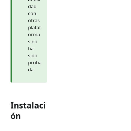
dad
con
otras
plataf
orma
s no
ha
sido
proba
da.
Instalaci
ón