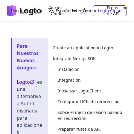
Inicios
Protección
Documentación
Integraciones
Logto Cloud
Español
rápidos
de API
Para
Create an application in Logto
Nuestros
Integrate Next.js SDK
Nuevos
Amigos
:
Instalación
Integración
Logto
es
una
Inicializar LogtoClient
alternativa
Configurar URIs de redirección
a Auth0
diseñada
Sobre el inicio de sesión basado
para
en redirección
aplicacione
Preparar rutas de API
s