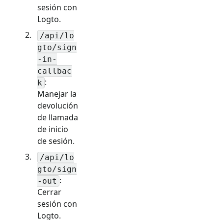
sesión con
Logto.
/api/lo
gto/sign
-in-
callbac
:
k
Manejar la
devolución
de llamada
de inicio
de sesión.
/api/lo
gto/sign
:
-out
Cerrar
sesión con
Logto.