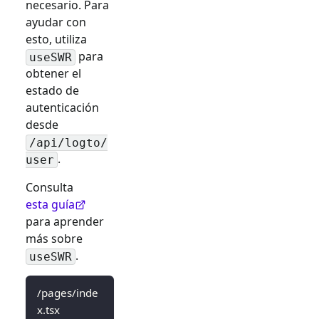
necesario. Para
ayudar con
esto, utiliza
para
useSWR
obtener el
estado de
autenticación
desde
/api/logto/
.
user
Consulta
esta guía
para aprender
más sobre
.
useSWR
/pages/inde
x.tsx