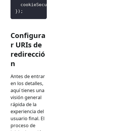
  cookieSecure
:
 process
.
env
.
NODE_ENV
===
'pr
}
)
;
Configura
r URIs de
redirecció
n
Antes de entrar
en los detalles,
aquí tienes una
visión general
rápida de la
experiencia del
usuario final. El
proceso de