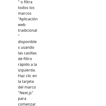
" o filtra
todos los
marcos
"
Aplicación
web
tradicional
"
disponible
s usando
las casillas
de filtro
rápido a la
izquierda.
Haz clic en
la tarjeta
del marco
"
Next.js
"
para
comenzar