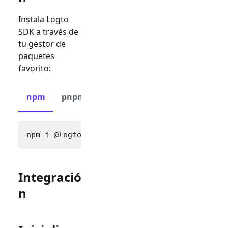
Instala Logto
SDK a través de
tu gestor de
paquetes
favorito:
npm
pnpm
yarn
npm i 
@logto/next
Integració
n