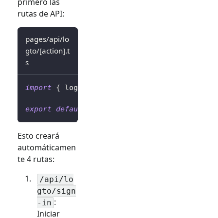
primero las
rutas de API:
pages/api/lo
gto/[action].t
s
import
{
 logtoClient 
}
from
'../../../librar
export
default
 logtoClient
.
handleAuthRoutes
(
Esto creará
automáticamen
te 4 rutas:
/api/lo
gto/sign
:
-in
Iniciar