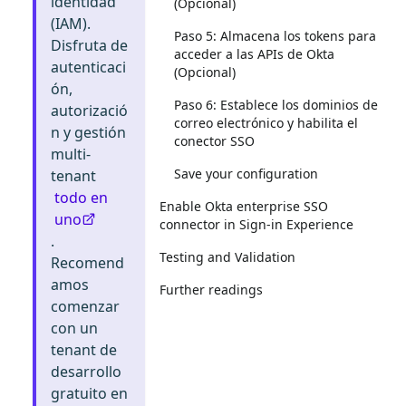
identidad
(Opcional)
(IAM).
Paso 5: Almacena los tokens para
Disfruta de
acceder a las APIs de Okta
autenticaci
(Opcional)
ón,
Paso 6: Establece los dominios de
autorizació
correo electrónico y habilita el
n y gestión
conector SSO
multi-
Save your configuration
tenant
todo en
Enable Okta enterprise SSO
uno
connector in Sign-in Experience
.
Testing and Validation
Recomend
amos
Further readings
comenzar
con un
tenant de
desarrollo
gratuito en