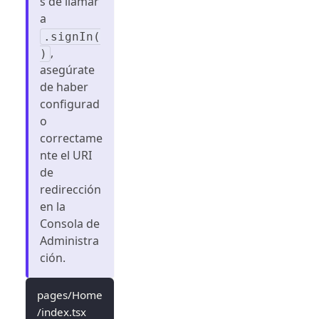
s de llamar
a
.signIn(
,
)
asegúrate
de haber
configurad
o
correctame
nte el URI
de
redirección
en la
Consola de
Administra
ción.
pages/Home
/index.tsx