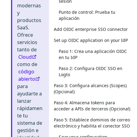
sesión
modernas
Punto de control: Prueba tu
y
aplicación
productos
SaaS.
Add OIDC enterprise SSO connector
Ofrece
Set up OIDC application on your IdP
servicios
tanto de
Paso 1: Crea una aplicación OIDC
Cloud
en tu IdP
como de
Paso 2: Configura OIDC SSO en
código
Logto
abierto
Paso 3: Configura alcances (Scopes)
para
(Opcional)
ayudarte a
lanzar
Paso 4: Almacena tokens para
rápidamen
acceder a APIs de terceros (Opcional)
te tu
Paso 5: Establece dominios de correo
sistema de
electrónico y habilita el conector SSO
gestión e
Save your configuration