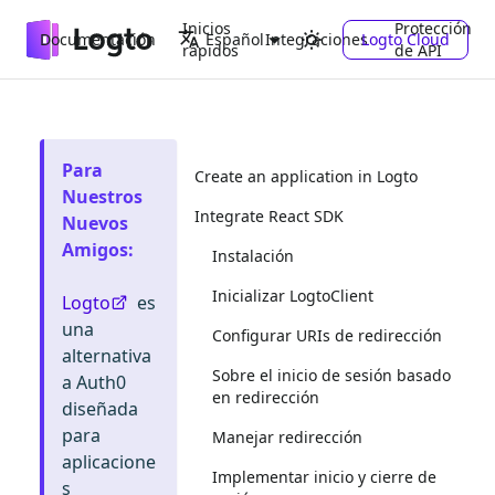
Inicios
Protección
Documentación
Integraciones
Logto Cloud
Español
rápidos
de API
Para
Create an application in Logto
Nuestros
Integrate React SDK
Nuevos
Amigos
:
Instalación
Inicializar LogtoClient
Logto
es
una
Configurar URIs de redirección
alternativa
Sobre el inicio de sesión basado
a Auth0
en redirección
diseñada
para
Manejar redirección
aplicacione
Implementar inicio y cierre de
s