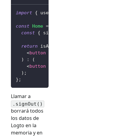
import
{
 useLogto 
}
from
'@logto/react'
;
const
Home
=
(
)
=>
{
const
{
 signIn
,
 signOut
,
 isAuthenticated 
}
return
 isAuthenticated 
?
(
<
button
onClick
=
{
signOut
}
>
Sign Out
</
butt
)
:
(
<
button
onClick
=
{
(
)
=>
signIn
(
'http://lo
)
;
}
;
Llamar a
.signOut()
borrará todos
los datos de
Logto en la
memoria y en