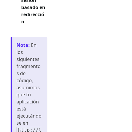
sesión
basado en
redirecció
n
Nota
:
En
los
siguientes
fragmento
s de
código,
asumimos
que tu
aplicación
está
ejecutándo
se en
http://l