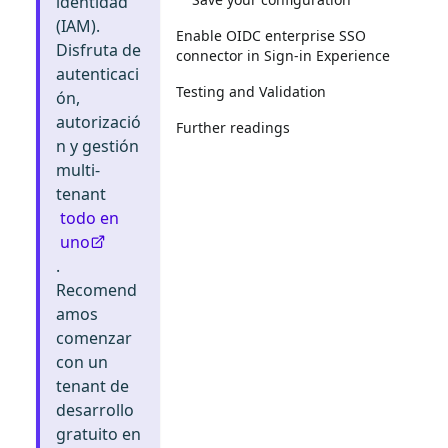
identidad
(IAM).
Enable OIDC enterprise SSO
Disfruta de
connector in Sign-in Experience
autenticaci
Testing and Validation
ón,
autorizació
Further readings
n y gestión
multi-
tenant
todo en
uno
.
Recomend
amos
comenzar
con un
tenant de
desarrollo
gratuito en