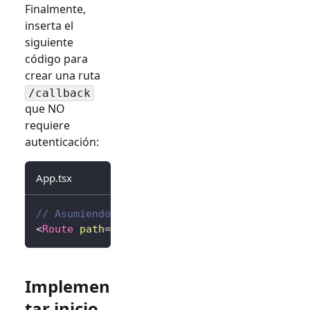
Finalmente,
inserta el
siguiente
código para
crear una ruta
/callback
que NO
requiere
autenticación:
App.tsx
// Asumiendo react-router
<
Route
path
=
"
/callback
"
element
=
{
<
Callback
/
Implemen
tar inicio