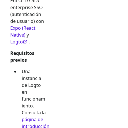
Entra ID OIDC
enterprise SSO
(autenticación
de usuario) con
Expo (React
Native)
y
Logto
.
Requisitos
previos
Una
instancia
de Logto
en
funcionam
iento.
Consulta la
página de
introducción