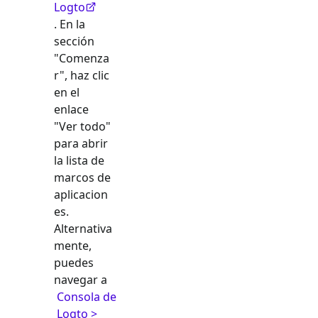
Logto
. En la
sección
"Comenza
r", haz clic
en el
enlace
"Ver todo"
para abrir
la lista de
marcos de
aplicacion
es.
Alternativa
mente,
puedes
navegar a
Consola de
Logto >