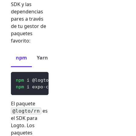
SDK y las
dependencias
pares a través
de tu gestor de
paquetes
favorito:
npm
Yarn
pnpm
npm
 i @logto/rn
npm
 i expo-crypto expo-secure-store expo-web
El paquete
es
@logto/rn
el SDK para
Logto. Los
paquetes