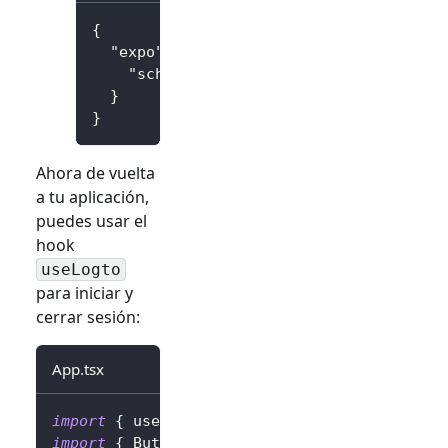
{
"expo"
:
{
"scheme"
:
"io.logto"
}
}
Ahora de vuelta
a tu aplicación,
puedes usar el
hook
useLogto
para iniciar y
cerrar sesión:
App.tsx
import
{
 useLogto 
}
from
'@logto/rn'
;
import
{
Button
}
from
'react-native'
;