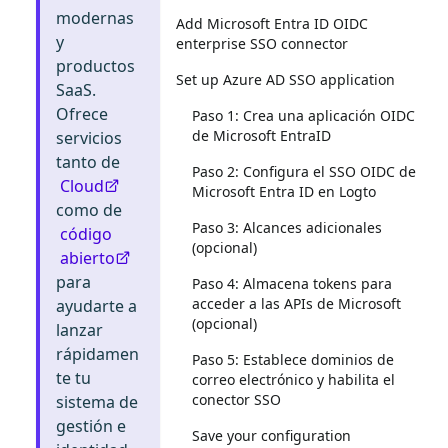
modernas
Add Microsoft Entra ID OIDC
y
enterprise SSO connector
productos
Set up Azure AD SSO application
SaaS.
Ofrece
Paso 1: Crea una aplicación OIDC
de Microsoft EntraID
servicios
tanto de
Paso 2: Configura el SSO OIDC de
Cloud
Microsoft Entra ID en Logto
como de
Paso 3: Alcances adicionales
código
(opcional)
abierto
para
Paso 4: Almacena tokens para
acceder a las APIs de Microsoft
ayudarte a
(opcional)
lanzar
rápidamen
Paso 5: Establece dominios de
te tu
correo electrónico y habilita el
conector SSO
sistema de
gestión e
Save your configuration