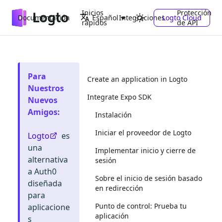
Inicios
Protección
Documentación
Integraciones
Logto Cloud
Español
rápidos
de API
Para
Create an application in Logto
Nuestros
Integrate Expo SDK
Nuevos
Amigos
:
Instalación
Iniciar el proveedor de Logto
Logto
es
una
Implementar inicio y cierre de
alternativa
sesión
a Auth0
Sobre el inicio de sesión basado
diseñada
en redirección
para
Punto de control: Prueba tu
aplicacione
aplicación
s