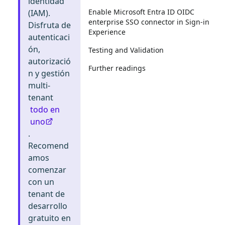
identidad
Enable Microsoft Entra ID OIDC
(IAM).
enterprise SSO connector in Sign-in
Disfruta de
Experience
autenticaci
ón,
Testing and Validation
autorizació
Further readings
n y gestión
multi-
tenant
todo en
uno
.
Recomend
amos
comenzar
con un
tenant de
desarrollo
gratuito en