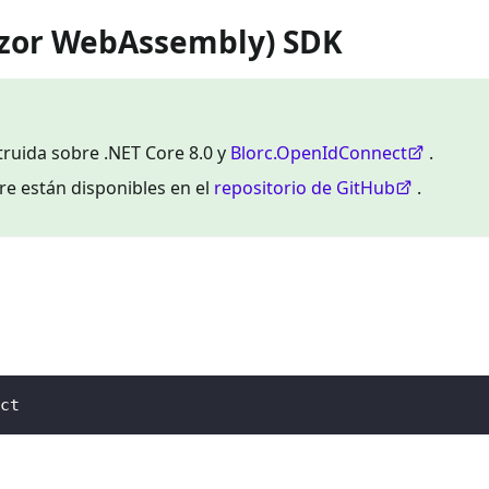
lazor WebAssembly) SDK
truida sobre .NET Core 8.0 y
Blorc.OpenIdConnect
.
re están disponibles en el
repositorio de GitHub
.
ct