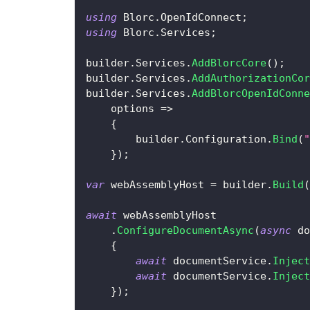
using
Blorc
.
OpenIdConnect
;
using
Blorc
.
Services
;
builder
.
Services
.
AddBlorcCore
(
)
;
builder
.
Services
.
AddAuthorizationCor
builder
.
Services
.
AddBlorcOpenIdConne
    options 
=>
{
        builder
.
Configuration
.
Bind
(
"
}
)
;
var
 webAssemblyHost 
=
 builder
.
Build
(
await
 webAssemblyHost
.
ConfigureDocumentAsync
(
async
 do
{
await
 documentService
.
Inject
await
 documentService
.
Inject
}
)
;