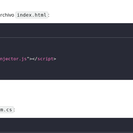
archivo
:
index.html
njector.js
"
>
</
script
>
:
am.cs