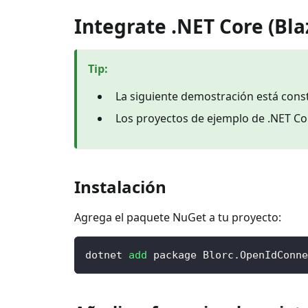
Integrate .NET Core (B
Tip
:
La siguiente demostración está cons
Los proyectos de ejemplo de .NET Co
Instalación
Agrega el paquete NuGet a tu proyecto:
dotnet 
add
 package Blorc.OpenIdConne