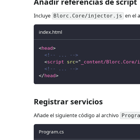
Añadir referencias de script
Incluye
en el 
Blorc.Core/injector.js
index.html
<
head
>
<!-- ... -->
<
script
src
=
"
_content/Blorc.Core/i
<!-- ... -->
</
head
>
Registrar servicios
Añade el siguiente código al archivo
Progr
Program.cs