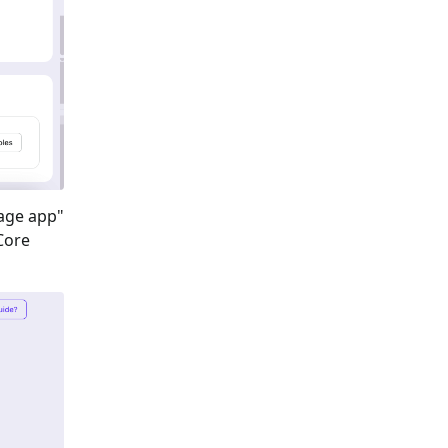
page app
"
Core