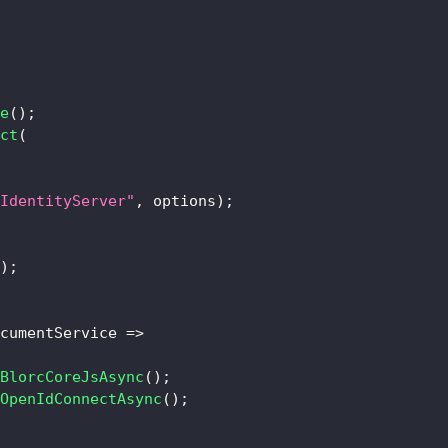
e
(
)
;
ct
(
IdentityServer"
,
 options
)
;
)
;
cumentService 
=>
BlorcCoreJsAsync
(
)
;
OpenIdConnectAsync
(
)
;