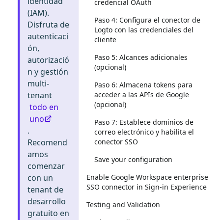
identidad
credencial OAuth
(IAM).
Paso 4: Configura el conector de
Disfruta de
Logto con las credenciales del
autenticaci
cliente
ón,
Paso 5: Alcances adicionales
autorizació
(opcional)
n y gestión
multi-
Paso 6: Almacena tokens para
acceder a las APIs de Google
tenant
(opcional)
todo en
uno
Paso 7: Establece dominios de
.
correo electrónico y habilita el
conector SSO
Recomend
amos
Save your configuration
comenzar
Enable Google Workspace enterprise
con un
SSO connector in Sign-in Experience
tenant de
desarrollo
Testing and Validation
gratuito en