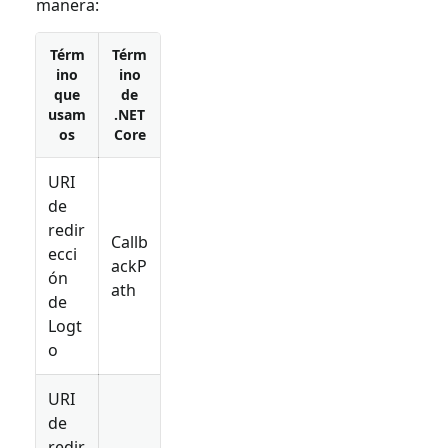
manera:
Térm
Térm
ino
ino
que
de
usam
.NET
os
Core
URI
de
redir
Callb
ecci
ackP
ón
ath
de
Logt
o
URI
de
redir