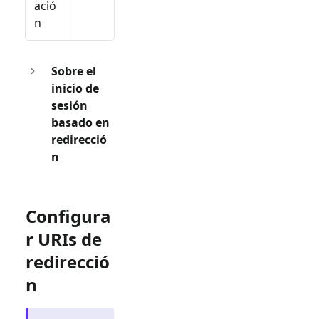
ació
n
Sobre el
inicio de
sesión
basado en
redirecció
n
Configura
r URIs de
redirecció
n