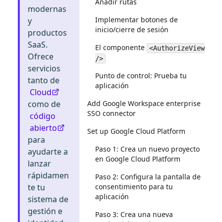
Añadir rutas
modernas
Implementar botones de
y
inicio/cierre de sesión
productos
SaaS.
El componente
<AuthorizeView
Ofrece
/>
servicios
Punto de control: Prueba tu
tanto de
aplicación
Cloud
Add Google Workspace enterprise
como de
SSO connector
código
abierto
Set up Google Cloud Platform
para
Paso 1: Crea un nuevo proyecto
ayudarte a
en Google Cloud Platform
lanzar
rápidamen
Paso 2: Configura la pantalla de
consentimiento para tu
te tu
aplicación
sistema de
gestión e
Paso 3: Crea una nueva