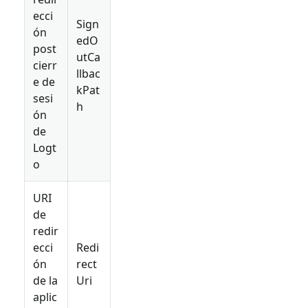
ecci
Sign
ón
edO
post
utCa
cierr
llbac
e de
kPat
sesi
h
ón
de
Logt
o
URI
de
redir
ecci
Redi
ón
rect
de la
Uri
aplic