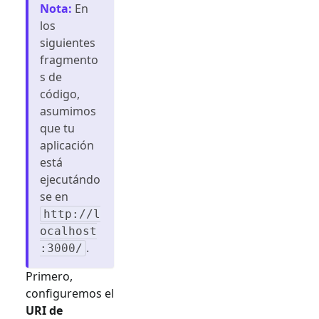
Nota
:
En
los
siguientes
fragmento
s de
código,
asumimos
que tu
aplicación
está
ejecutándo
se en
http://l
ocalhost
.
:3000/
Primero,
configuremos el
URI de