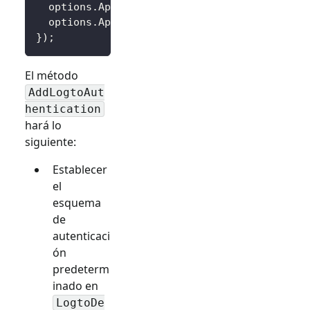
  options
.
AppId 
=
 builder
.
Configuration
[
"Log
  options
.
AppSecret 
=
 builder
.
Configuration
[
}
)
;
El método
AddLogtoAut
hentication
hará lo
siguiente:
Establecer
el
esquema
de
autenticaci
ón
predeterm
inado en
LogtoDe