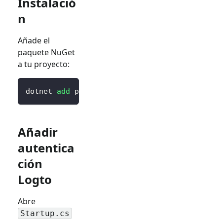
Instalació
n
Añade el
paquete NuGet
a tu proyecto:
dotnet 
add
 package Logto.AspNetCore.Authenti
Añadir
autentica
ción
Logto
Abre
Startup.cs