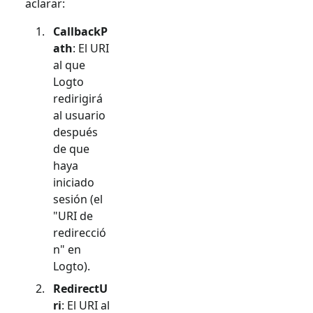
aclarar:
CallbackP
ath
: El URI
al que
Logto
redirigirá
al usuario
después
de que
haya
iniciado
sesión (el
"URI de
redirecció
n" en
Logto).
RedirectU
ri
: El URI al