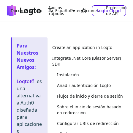
Inicios
Protección
Documentación
Integraciones
Logto Cloud
Español
rápidos
de API
Para
Create an application in Logto
Nuestros
Integrate .Net Core (Blazor Server)
Nuevos
SDK
Amigos
:
Instalación
Logto
es
Añadir autenticación Logto
una
alternativa
Flujos de inicio y cierre de sesión
a Auth0
Sobre el inicio de sesión basado
diseñada
en redirección
para
Configurar URIs de redirección
aplicacione
s