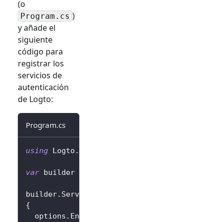
(o
)
Program.cs
y añade el
siguiente
código para
registrar los
servicios de
autenticación
de Logto:
Program.cs
using
Logto
.
AspNetCore
.
Authentication
;
var
 builder 
=
 WebApplication
.
CreateBuilder
(
a
builder
.
Services
.
AddLogtoAuthentication
(
opti
{
  options
.
Endpoint 
=
 builder
.
Configuration
[
"