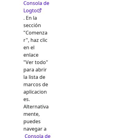
Consola de
Logto
. En la
sección
"Comenza
r", haz clic
en el
enlace
"Ver todo"
para abrir
la lista de
marcos de
aplicacion
es.
Alternativa
mente,
puedes
navegar a
Consola de