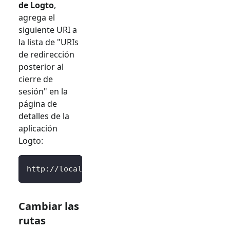
de Logto
,
agrega el
siguiente URI a
la lista de "URIs
de redirección
posterior al
cierre de
sesión" en la
página de
detalles de la
aplicación
Logto:
http://localhost:3000/SignedOutCallback
Cambiar las
rutas