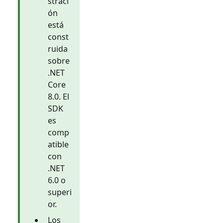
straci
ón
está
const
ruida
sobre
.NET
Core
8.0. El
SDK
es
comp
atible
con
.NET
6.0 o
superi
or.
Los