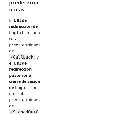
predetermi
nadas
El
URI de
redirección de
Logto
tiene una
ruta
predeterminada
de
, y
/Callback
el
URI de
redirección
posterior al
cierre de sesión
de Logto
tiene
una ruta
predeterminada
de
/SignedOutC