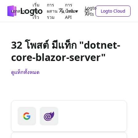
เริ่ม
การ
การ
Logto
เอกสาร
ต้น
ผสาน
ปกป้อง
Logto Cloud
ไทย
APIs
เร็ว
รวม
API
32 โพสต์ มีแท็ก "dotnet-
core-blazor-server"
ดูแท็กทั้งหมด