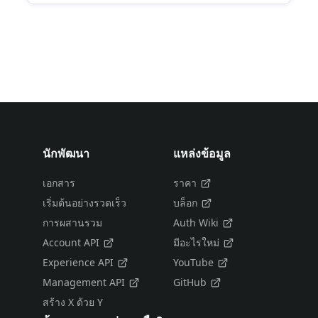
นักพัฒนา
แหล่งข้อมูล
เอกสาร
ราคา
เริ่มต้นอย่างรวดเร็ว
บล็อก
การผสานรวม
Auth Wiki
Account API
มีอะไรใหม่
Experience API
YouTube
Management API
GitHub
สร้าง X ด้วย Y